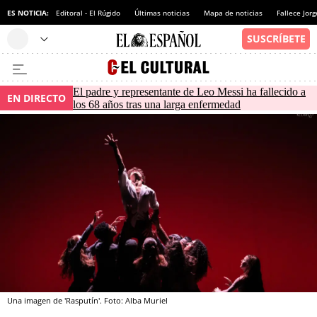
ES NOTICIA:
Editoral - El Rúgido
Últimas noticias
Mapa de noticias
Fallece Jor
El padre y representante de Leo Messi ha fallecido a
EN DIRECTO
los 68 años tras una larga enfermedad
Una imagen de 'Rasputín'. Foto: Alba Muriel