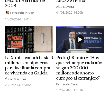
debajo de la crisis de
260.000 euros
2008
Alba Naveira
01/03/2026
14:00h
Fernando Pastor
14/05/2026
13:01h
La Xunta avalará hasta 5
Pedro J. Ramírez: "Hay
millones en hipotecas
que evitar que cada año
para facilitar la compra
salgan 300.000
de vivienda en Galicia
millones de ahorro
europeo al extranjero"
Óscar Martínez
Fernando Cano
23/02/2026
16:06h
17/02/2026
11:01h