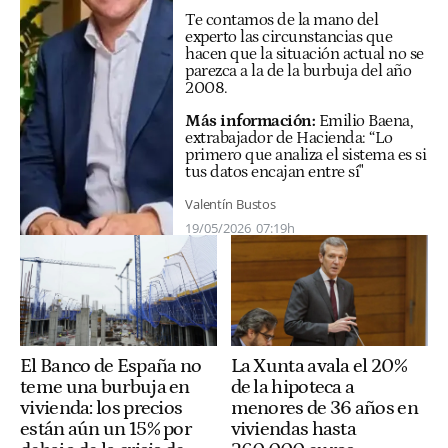
Te contamos de la mano del
experto las circunstancias que
hacen que la situación actual no se
parezca a la de la burbuja del año
2008.
Más información:
Emilio Baena,
extrabajador de Hacienda: “Lo
primero que analiza el sistema es si
tus datos encajan entre sí"
Valentín Bustos
19/05/2026
07:19h
El Banco de España no
La Xunta avala el 20%
teme una burbuja en
de la hipoteca a
vivienda: los precios
menores de 36 años en
están aún un 15% por
viviendas hasta