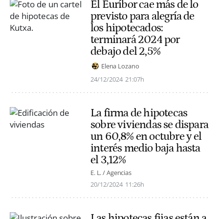
El Euríbor cae más de lo
previsto para alegría de
los hipotecados:
terminará 2024 por
debajo del 2,5%
Elena Lozano
24/12/2024
21:07h
La firma de hipotecas
sobre viviendas se dispara
un 60,8% en octubre y el
interés medio baja hasta
el 3,12%
E. L. / Agencias
20/12/2024
11:26h
Las hipotecas fijas están a