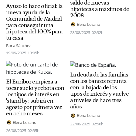
saldo de nuevas
Ayuso lo hace oficial: la
hipotecas a máximos de
nueva ayuda de la
2008
Comunidad de Madrid
Elena Lozano
para conseguir una
hipoteca del 100% para
28/08/2025
02:32h
tu casa
Borja Sánchez
19/09/2025
13:05h
La deuda de las familias
con los bancos repunta
El Euríbor empieza a
con la bajada de los
tocar suelo y rebota con
tipos de interés y vuelve
los tipos de interés en
a niveles de hace tres
'stand by': subirá en
años
agosto por primera vez
en ocho meses
Elena Lozano
Elena Lozano
22/08/2025
02:56h
26/08/2025
02:35h