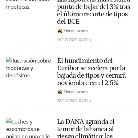
punto de bajar del 3% tras
el último recorte de tipos
del BCE
Elena Lozano
16/12/2024
01:59h
El hundimiento del
Euríbor se acelera por la
bajada de tipos y cerrará
noviembre en el 2,5%
Elena Lozano
28/11/2024
01:56h
La DANA agranda el
temor de la banca al
riesgo climático: las