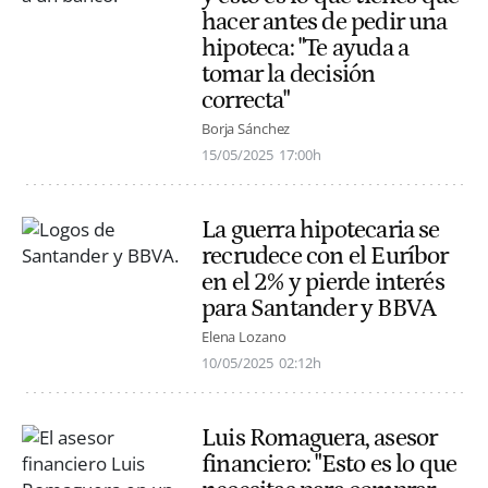
hacer antes de pedir una
hipoteca: "Te ayuda a
tomar la decisión
correcta"
Borja Sánchez
15/05/2025
17:00h
La guerra hipotecaria se
recrudece con el Euríbor
en el 2% y pierde interés
para Santander y BBVA
Elena Lozano
10/05/2025
02:12h
Luis Romaguera, asesor
financiero: "Esto es lo que