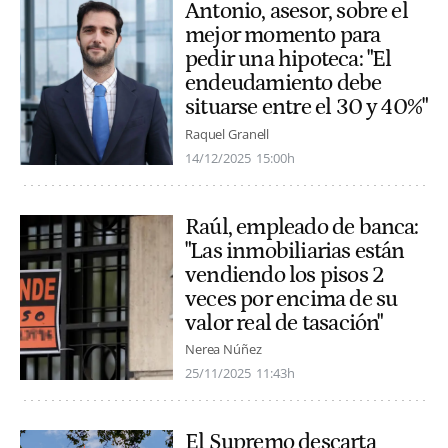
Antonio, asesor, sobre el
mejor momento para
pedir una hipoteca: "El
endeudamiento debe
situarse entre el 30 y 40%"
Raquel Granell
14/12/2025
15:00h
Raúl, empleado de banca:
"Las inmobiliarias están
vendiendo los pisos 2
veces por encima de su
valor real de tasación"
Nerea Núñez
25/11/2025
11:43h
El Supremo descarta