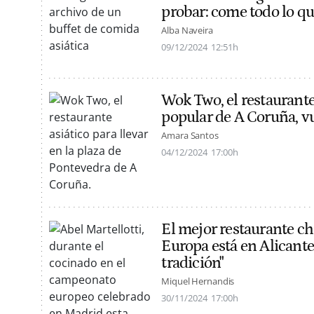
probar: come todo lo qu
Alba Naveira
09/12/2024
12:51h
Wok Two, el restaurante
popular de A Coruña, v
Amara Santos
04/12/2024
17:00h
El mejor restaurante ch
Europa está en Alicante
tradición"
Miquel Hernandis
30/11/2024
17:00h