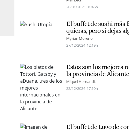
Mar León
20/01/2025
01:46h
El buffet de sushi más 
quieras, pero si dejas a
Myrian Moreno
27/12/2024
12:19h
Estos son los mejores r
la provincia de Alicant
Miquel Hernandis
22/12/2024
17:10h
El buffet de Lugo de co