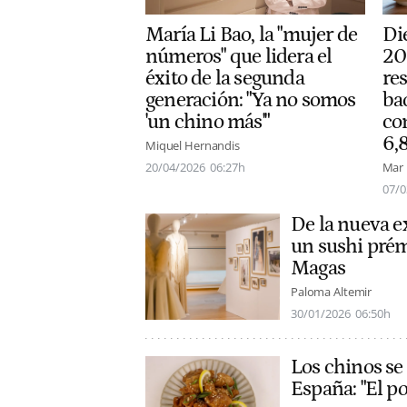
María Li Bao, la "mujer de
Di
números" que lidera el
20
éxito de la segunda
re
generación: "Ya no somos
ba
'un chino más'"
con
6,
Miquel Hernandis
20/04/2026
06:27h
Mar
07/0
De la nueva e
un sushi prém
Magas
Paloma Altemir
30/01/2026
06:50h
Los chinos se
España: "El po