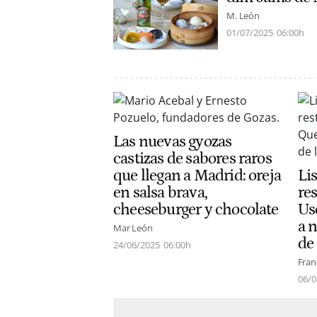
M. León
01/07/2025
06:00h
Las nuevas gyozas
castizas de sabores raros
que llegan a Madrid: oreja
Li
en salsa brava,
re
cheeseburger y chocolate
Us
a n
Mar León
de 
24/06/2025
06:00h
Fran
06/0