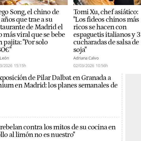
ego Song, el chino de
Tomi Xu, chef asiático:
 años que trae a su
"Los fideos chinos más
staurante de Madrid el
ricos se hacen con
o más viral que se bebe
espaguetis italianos y 3
 pajita: "Por solo
cucharadas de salsa de
80€"
soja"
 León
Adriana Calvo
3/2026
15:15h
02/03/2026
10:56h
xposición de Pilar Dalbat en Granada a
ium en Madrid: los planes semanales de
 rebelan contra los mitos de su cocina en
llo al limón no es nuestro"