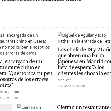
Los chefs de 19 y 21 añ
que abren una barra
sa, encargada de un
japonesa en Madrid co
staurante chino en
lista de espera: "A los
era: "Que no nos culpen
clientes les choca la ed
osotros de los errores
Mar León
otros"
27/04/2025
05:00h
cisco J. Jurado
5/2025
13:05h
Cierran un restaurante