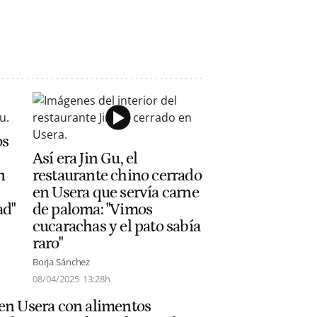
os
Así era Jin Gu, el
n
restaurante chino cerrado
en Usera que servía carne
ad"
de paloma: "Vimos
cucarachas y el pato sabía
raro"
Borja Sánchez
08/04/2025
13:28h
 en Usera con alimentos