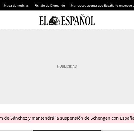
Mapa de noticias
Fichaje de Diomande
Marruecos acepta que España le entregue 
um de Sánchez y mantendrá la suspensión de Schengen con España: 