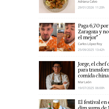
Adriana Calvo
29/01/2026
11:20h
Paga 6,70 por
Zaragoza y no
el mejor"
Carlos López Roy
25/09/2025
13:42h
Jorge, el chef
para transfo
comida china
Mar León
19/07/2025
06:00h
El festival en
dim sums de 