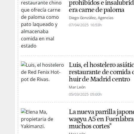
prohibidos e insalubrid
era carne de paloma
Diego González
Agencias
07/04/2025
16:53h
Luis, el hostelero asiát
restaurante de comida 
huir de Madrid centro
Mar León
05/03/2025
05:00h
La nueva parrilla japo
wagyu A5 en Fuenlabrad
muchos cortes"