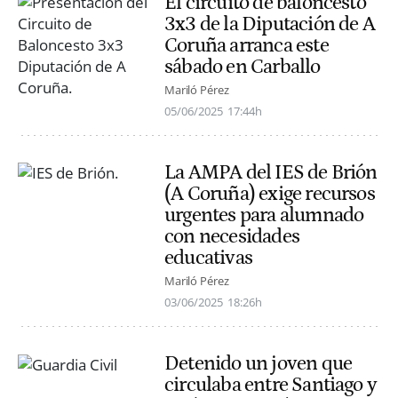
El circuito de baloncesto
3x3 de la Diputación de A
Coruña arranca este
sábado en Carballo
Mariló Pérez
05/06/2025
17:44h
La AMPA del IES de Brión
(A Coruña) exige recursos
urgentes para alumnado
con necesidades
educativas
Mariló Pérez
03/06/2025
18:26h
Detenido un joven que
circulaba entre Santiago y