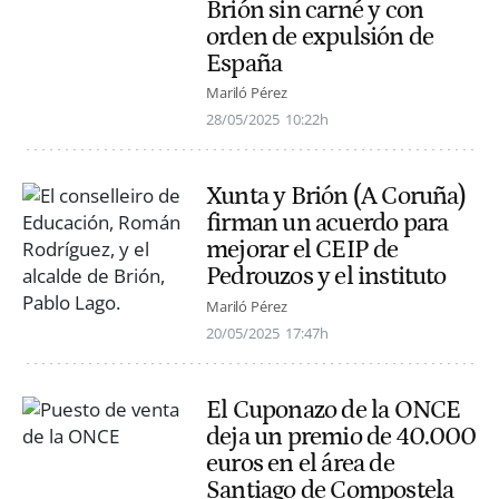
Brión sin carné y con
orden de expulsión de
España
Mariló Pérez
28/05/2025
10:22h
Xunta y Brión (A Coruña)
firman un acuerdo para
mejorar el CEIP de
Pedrouzos y el instituto
Mariló Pérez
20/05/2025
17:47h
El Cuponazo de la ONCE
deja un premio de 40.000
euros en el área de
Santiago de Compostela