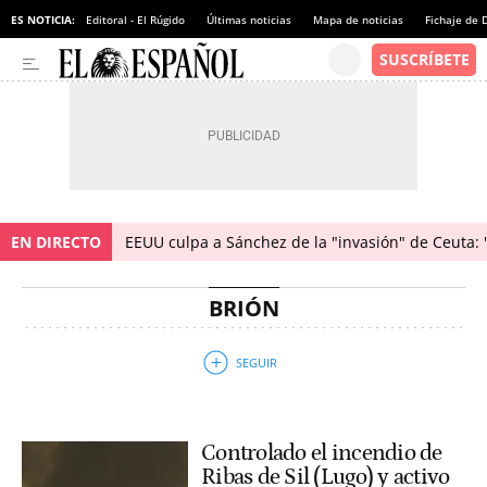
ES NOTICIA:
Editoral - El Rúgido
Últimas noticias
Mapa de noticias
Fichaje de
EN DIRECTO
EEUU culpa a Sánchez de la "invasión" de Ceuta: 
BRIÓN
Controlado el incendio de
Ribas de Sil (Lugo) y activo