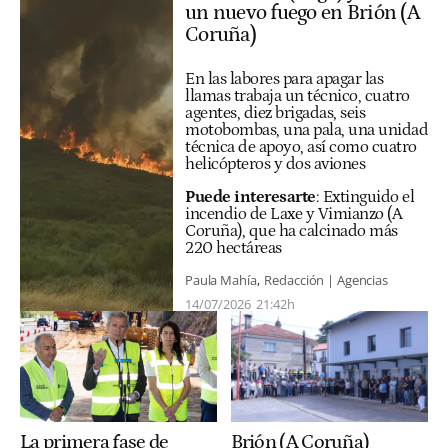
un nuevo fuego en Brión (A
Coruña)
En las labores para apagar las
llamas trabaja un técnico, cuatro
agentes, diez brigadas, seis
motobombas, una pala, una unidad
técnica de apoyo, así como cuatro
helicópteros y dos aviones
Puede interesarte
:
Extinguido el
incendio de Laxe y Vimianzo (A
Coruña), que ha calcinado más
220 hectáreas
Paula Mahía
Redacción | Agencias
14/07/2026
21:42h
La primera fase de
Brión (A Coruña)