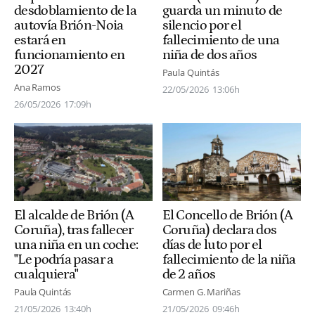
desdoblamiento de la
guarda un minuto de
autovía Brión-Noia
silencio por el
estará en
fallecimiento de una
funcionamiento en
niña de dos años
2027
Paula Quintás
Ana Ramos
22/05/2026
13:06h
26/05/2026
17:09h
El alcalde de Brión (A
El Concello de Brión (A
Coruña), tras fallecer
Coruña) declara dos
una niña en un coche:
días de luto por el
"Le podría pasar a
fallecimiento de la niña
cualquiera"
de 2 años
Paula Quintás
Carmen G. Mariñas
21/05/2026
13:40h
21/05/2026
09:46h