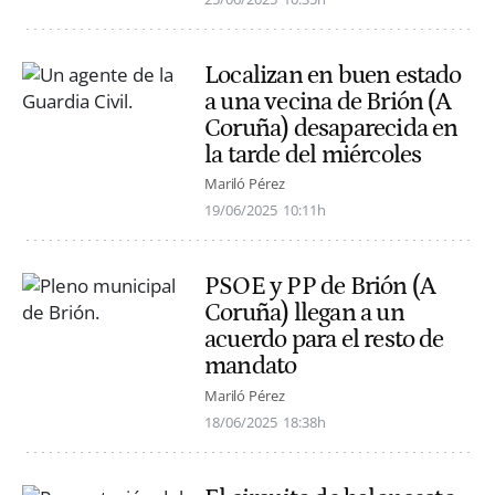
Localizan en buen estado
a una vecina de Brión (A
Coruña) desaparecida en
la tarde del miércoles
Mariló Pérez
19/06/2025
10:11h
PSOE y PP de Brión (A
Coruña) llegan a un
acuerdo para el resto de
mandato
Mariló Pérez
18/06/2025
18:38h