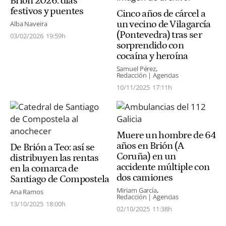
Brión 2026: días
festivos y puentes
Cinco años de cárcel a
un vecino de Vilagarcía
Alba Naveira
(Pontevedra) tras ser
03/02/2026
19:59h
sorprendido con
cocaína y heroína
Samuel Pérez
Redacción | Agencias
10/11/2025
17:11h
Muere un hombre de 64
años en Brión (A
De Brión a Teo: así se
Coruña) en un
distribuyen las rentas
accidente múltiple con
en la comarca de
dos camiones
Santiago de Compostela
Miriam García
Ana Ramos
Redacción | Agencias
13/10/2025
18:00h
02/10/2025
11:38h