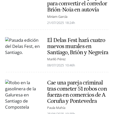
para convertir el corredor
Brión-Noia en autovía
Miriam García
21/07/2025
18:24h
El Delas Fest hará cuatro
nuevos murales en
Santiago, Brión y Negreira
Mariló Pérez
08/07/2025
10:46h
Cae una pareja criminal
tras cometer 51 robos con
fuerza en comercios de A
Coruña y Pontevedra
Paula Mahía
25/06/2025
10:35h