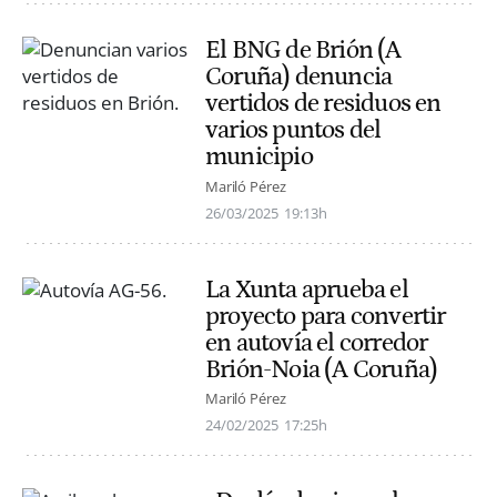
El BNG de Brión (A
Coruña) denuncia
vertidos de residuos en
varios puntos del
municipio
Mariló Pérez
26/03/2025
19:13h
La Xunta aprueba el
proyecto para convertir
en autovía el corredor
Brión-Noia (A Coruña)
Mariló Pérez
24/02/2025
17:25h