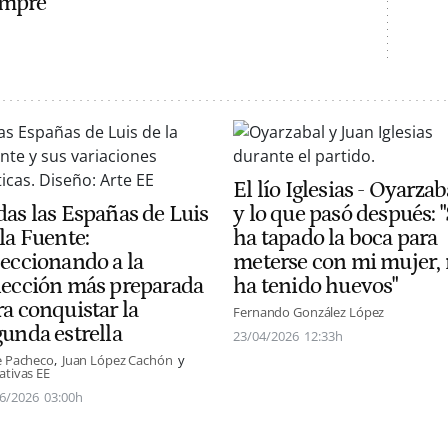
empre
El lío Iglesias - Oyarzab
das las Españas de Luis
y lo que pasó después: 
la Fuente:
ha tapado la boca para
seccionando a la
meterse con mi mujer,
lección más preparada
ha tenido huevos"
ra conquistar la
Fernando González López
gunda estrella
23/04/2026
12:33h
e Pacheco
Juan López Cachón
ativas EE
6/2026
03:00h