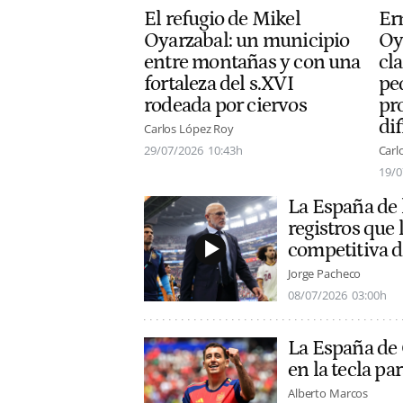
Er
El refugio de Mikel
Oy
Oyarzabal: un municipio
cla
entre montañas y con una
pe
fortaleza del s.XVI
pr
rodeada por ciervos
dif
Carlos López Roy
Carl
29/07/2026
10:43h
19/0
La España de l
registros que 
competitiva 
Jorge Pacheco
08/07/2026
03:00h
La España de O
en la tecla p
Alberto Marcos