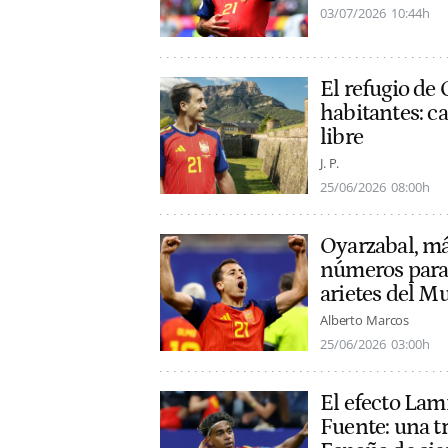
03/07/2026
10:44h
El refugio de
habitantes: ca
libre
J. P.
25/06/2026
08:00h
Oyarzabal, más
números para 
arietes del M
Alberto Marcos
25/06/2026
03:00h
El efecto Lam
Fuente: una t