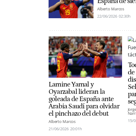
España de si
Alberto Marcos
22/06/2026
02:30h
To
de 
di
Lamine Yamal y
Se
Oyarzabal lideran la
pa
goleada de España ante
se
Arabia Saudí para olvidar
Jorg
el pinchazo del debut
Narr
15/0
Alberto Marcos
21/06/2026
20:01h