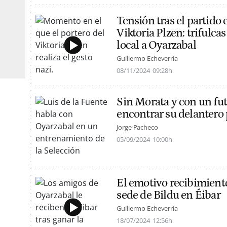
Tensión tras el partido 
Viktoria Plzen: trifulca
local a Oyarzabal
Guillermo Echeverría
08/11/2024
09:28h
Sin Morata y con un fu
encontrar su delantero
Jorge Pacheco
05/09/2024
10:00h
El emotivo recibimiento
sede de Bildu en Éibar
Guillermo Echeverría
18/07/2024
12:56h