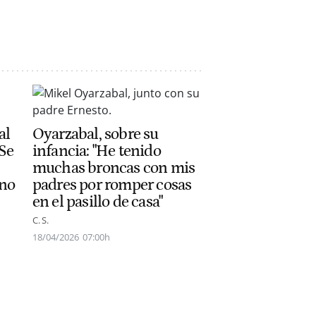
al
Oyarzabal, sobre su
"Se
infancia: "He tenido
muchas broncas con mis
 no
padres por romper cosas
en el pasillo de casa"
C. S.
18/04/2026
07:00h