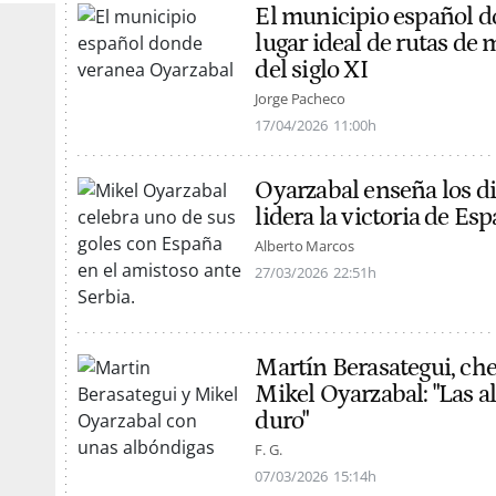
El municipio español d
lugar ideal de rutas de
del siglo XI
Jorge Pacheco
17/04/2026
11:00h
Oyarzabal enseña los d
lidera la victoria de Es
Alberto Marcos
27/03/2026
22:51h
Martín Berasategui, chef
Mikel Oyarzabal: "Las 
duro"
F. G.
07/03/2026
15:14h