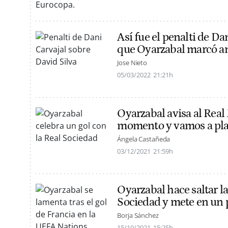
Así fue el penalti de Da
que Oyarzabal marcó an
Jose Nieto
05/03/2022
21:21h
Oyarzabal avisa al Rea
momento y vamos a plan
Ángela Castañeda
03/12/2021
21:59h
Oyarzabal hace saltar l
Sociedad y mete en un
Borja Sánchez
15/10/2021
15:25h