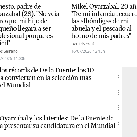
nesto, padre de
Mikel Oyarzabal, 29 añ
arzabal (29): "No veía
"De mi infancia recuer
ro que mi hijo de
las albóndigas de mi
queño llegara a ser
abuela y el pescado al
ofesional porque es
horno de mis padres"
ícil"
Daniel Verdú
os Serrano
16/07/2026
12:15h
7/2026
11:00h
os récords de De la Fuente: los 10
la convierten en la selección más
del Mundial
yarzabal y los laterales: De la Fuente da
ara presentar su candidatura en el Mundial