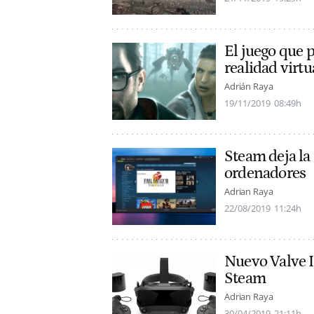
El juego que 
realidad virtu
Adrián Raya
19/11/2019
08:49h
Steam deja la
ordenadores
Adrian Raya
22/08/2019
11:24h
Nuevo Valve In
Steam
Adrian Raya
30/04/2019
21:11h