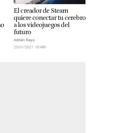
El creador de Steam
quiere conectar tu cerebro
mo
a los videojuegos del
futuro
Adrián Raya
25/01/2021
18:48h