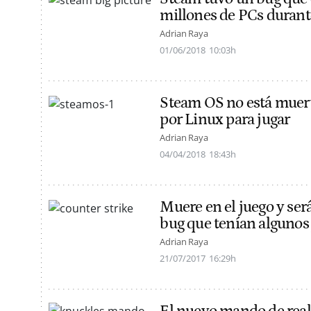
millones de PCs durant
Adrian Raya
01/06/2018
10:03h
Steam OS no está muert
por Linux para jugar
Adrian Raya
04/04/2018
18:43h
Muere en el juego y será
bug que tenían algunos 
Adrian Raya
21/07/2017
16:29h
El nuevo mando de real