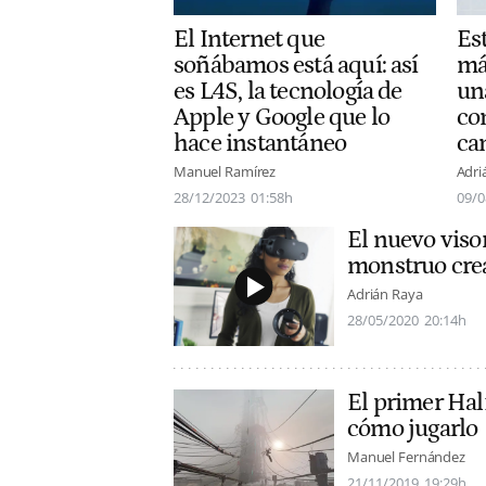
El Internet que
Es
soñábamos está aquí: así
má
es L4S, la tecnología de
un
Apple y Google que lo
con
hace instantáneo
ca
Manuel Ramírez
Adri
28/12/2023
01:58h
09/0
El nuevo visor
monstruo crea
Adrián Raya
28/05/2020
20:14h
El primer Half
cómo jugarlo
Manuel Fernández
21/11/2019
19:29h