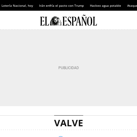
Lotería Nacional, hoy
Irán enfría el pacto con Trump
Hackeo agua potable
Ataque
VALVE