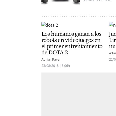
Los humanos ganan a los
Ju
robots en videojuegos en
Lin
el primer enfrentamiento
nu
de DOTA 2
Adri
Adrian Raya
22/0
23/08/2018
18:06h