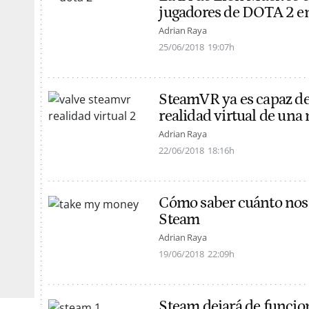
jugadores de DOTA 2 e
Adrian Raya
25/06/2018
19:07h
SteamVR ya es capaz de
realidad virtual de un
Adrian Raya
22/06/2018
18:16h
Cómo saber cuánto nos
Steam
Adrian Raya
19/06/2018
22:09h
Steam dejará de funci