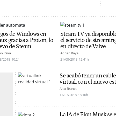
egos de Windows en
Steam TV ya disponible
ux gracias a Proton, lo
el servicio de streamin
evo de Steam
en directo de Valve
an Raya
Adrian Raya
8/2018
10:24h
21/08/2018
12:41h
Se acabó tener un cable
virtual, con el nuevo es
Alex Branco
17/07/2018
18:10h
La IA de Elon Musk se e