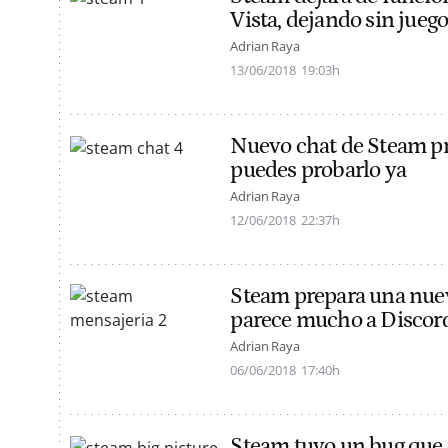
Vista, dejando sin juego
Adrian Raya
13/06/2018
19:03h
Nuevo chat de Steam pr
puedes probarlo ya
Adrian Raya
12/06/2018
22:37h
Steam prepara una nuev
parece mucho a Discor
Adrian Raya
06/06/2018
17:40h
Steam tuvo un bug que d