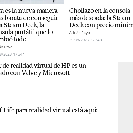
ta es la nueva manera
Chollazo en la consola
s barata de conseguir
más deseada: la Steam
a Steam Deck, la
Deck con precio míni
sola portátil que lo
Adrián Raya
mbió todo
29/06/2023
22:34h
án Raya
8/2023
17:34h
 de realidad virtual de HP es un
do con Valve y Microsoft
-Life para realidad virtual está aquí: