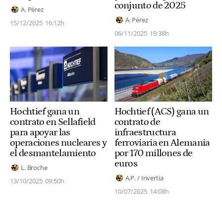
conjunto de 2025
A. Pérez
A. Pérez
15/12/2025
16:12h
06/11/2025
19:38h
Hochtief gana un
Hochtief (ACS) gana un
contrato en Sellafield
contrato de
para apoyar las
infraestructura
operaciones nucleares y
ferroviaria en Alemania
el desmantelamiento
por 170 millones de
euros
L. Broche
A.P. / Invertia
13/10/2025
09:50h
10/07/2025
14:08h