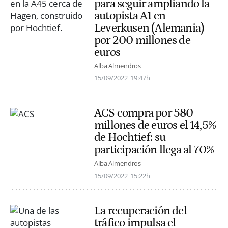
para seguir ampliando la
autopista A1 en
Leverkusen (Alemania)
por 200 millones de
euros
Alba Almendros
15/09/2022
19:47h
ACS compra por 580
millones de euros el 14,5%
de Hochtief: su
participación llega al 70%
Alba Almendros
15/09/2022
15:22h
La recuperación del
tráfico impulsa el