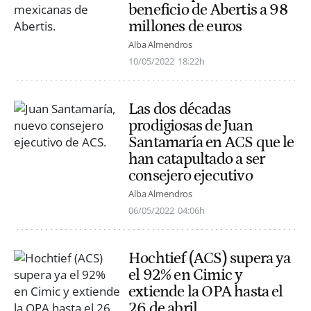
beneficio de Abertis a 98
millones de euros
Alba Almendros
10/05/2022
18:22h
Las dos décadas
prodigiosas de Juan
Santamaría en ACS que le
han catapultado a ser
consejero ejecutivo
Alba Almendros
06/05/2022
04:06h
Hochtief (ACS) supera ya
el 92% en Cimic y
extiende la OPA hasta el
26 de abril