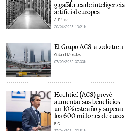
gigafábrica de inteligencia
artificial europea
A. Pérez
20/06/2025
19:21h
El Grupo ACS, a todo tren
Gabriel Morales
07/05/2025
07:00h
Hochtief (ACS) prevé
aumentar sus beneficios
un 10% este año y superar
los 600 millones de euros
R.O.
25/04/2024
20:31h