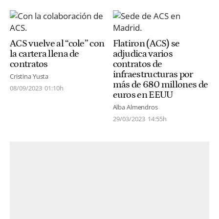
ACS vuelve al “cole” con
Flatiron (ACS) se
la cartera llena de
adjudica varios
contratos
contratos de
infraestructuras por
Cristina Yusta
más de 680 millones de
08/09/2023
01:10h
euros en EEUU
Alba Almendros
29/03/2023
14:55h