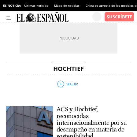
ES NOTICIA:
Últimas noticias
Mapa de noticias
China se apropia de los modelos d
HOCHTIEF
ACS y Hochtief,
reconocidas
internacionalmente por su
desempeño en materia de
sostenibilidad