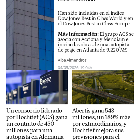
Han sido incluidas en el índice
Dow Jones Best in Class World y en
el Dow Jones Best in Class Europe.
Más información:
El grupo ACS se
asocia con Acciona y Meridiam e
inician las obras de una autopista
de peaje en Atlanta de 9.220 M€
Alba Almendros
04/05/2026
19:04h
Un consorcio liderado
Abertis gana 543
por Hochtief (ACS) gana
millones, un 189% más
un contrato de 450
por extraordinarios, y
millones para una
Hochtief mejora sus
autopista en Alemania
previsiones para el