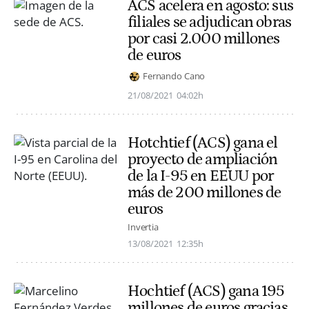
ACS acelera en agosto: sus
filiales se adjudican obras
por casi 2.000 millones
de euros
Fernando Cano
21/08/2021
04:02h
Hotchtief (ACS) gana el
proyecto de ampliación
de la I-95 en EEUU por
más de 200 millones de
euros
Invertia
13/08/2021
12:35h
Hochtief (ACS) gana 195
millones de euros gracias