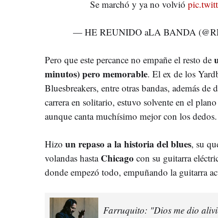
Se marchó y ya no volvió
pic.tw
— HE REUNIDO aLA BANDA (@R
Pero que este percance no empañe el resto de
minutos) pero memorable
. El ex de los Yard
Bluesbreakers, entre otras bandas, además de d
carrera en solitario, estuvo solvente en el plan
aunque canta muchísimo mejor con los dedos.
un repaso a la historia del blues
Hizo
, su qu
Chicago
volandas hasta
con su guitarra eléctr
donde empezó todo, empuñando la guitarra acú
Farruquito: "Dios me dio alivi