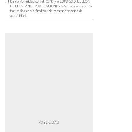
De conformidad con el RGPD y la LOPDGDD, EL LEÓN
DE EL ESPAÑOL PUBLICACIONES, S.A. tratará los datos
facilitados con la finalidad de remitirle noticias de
actualidad.