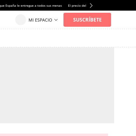
que España le entregue a todos sus menas
El precio del alquiler de vivienda baja por pri