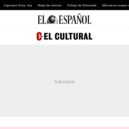
Cuponazo Once, hoy
Mapa de noticias
Fichaje de Diomande
Marruecos acepta 