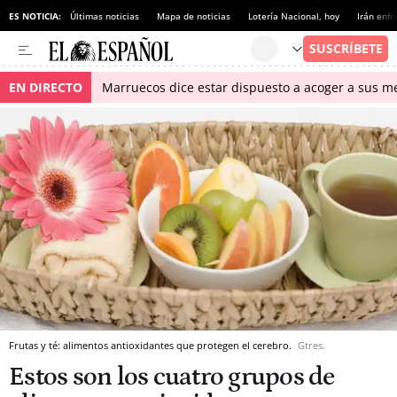
ES NOTICIA:
Últimas noticias
Mapa de noticias
Lotería Nacional, hoy
Irán enfr
EN DIRECTO
Marruecos dice estar dispuesto a acoger a sus me
Frutas y té: alimentos antioxidantes que protegen el cerebro.
Gtres.
Estos son los cuatro grupos de