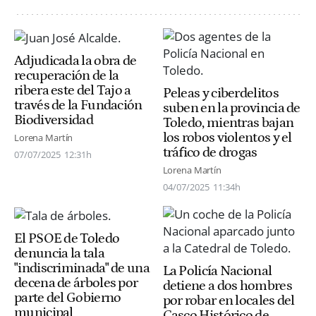
Adjudicada la obra de
recuperación de la
ribera este del Tajo a
Peleas y ciberdelitos
través de la Fundación
suben en la provincia de
Biodiversidad
Toledo, mientras bajan
los robos violentos y el
Lorena Martín
tráfico de drogas
07/07/2025
12:31h
Lorena Martín
04/07/2025
11:34h
El PSOE de Toledo
denuncia la tala
"indiscriminada" de una
La Policía Nacional
decena de árboles por
detiene a dos hombres
parte del Gobierno
por robar en locales del
municipal
Casco Histórico de