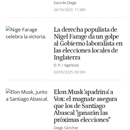
Sara de Diego
24/10/2025
11:38h
La derecha populista de
Nigel Farage da un golpe
al Gobierno laboralista en
las elecciones locales de
Inglaterra
D. P. / Agencias
02/05/2025
09:39h
Elon Musk 'apadrina' a
Vox: el magnate asegura
que los de Santiago
Abascal "ganarán las
próximas elecciones"
Diego Sánchez