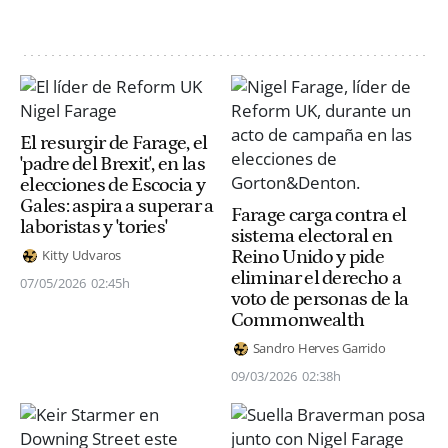
El resurgir de Farage, el
'padre del Brexit', en las
elecciones de Escocia y
Gales: aspira a superar a
Farage carga contra el
laboristas y 'tories'
sistema electoral en
Reino Unido y pide
Kitty Udvaros
eliminar el derecho a
07/05/2026
02:45h
voto de personas de la
Commonwealth
Sandro Herves Garrido
09/03/2026
02:38h