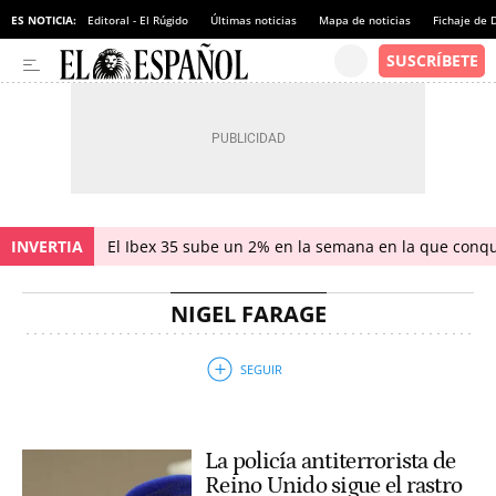
ES NOTICIA:
Editoral - El Rúgido
Últimas noticias
Mapa de noticias
Fichaje de
INVERTIA
El Ibex 35 sube un 2% en la semana en la que conqu
NIGEL FARAGE
La policía antiterrorista de
Reino Unido sigue el rastro