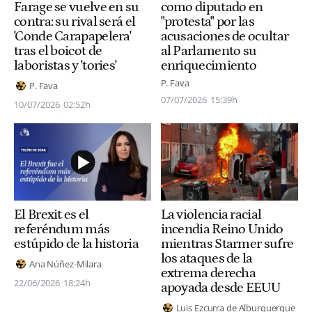
Farage se vuelve en su
como diputado en
contra: su rival será el
"protesta" por las
'Conde Carapapelera'
acusaciones de ocultar
tras el boicot de
al Parlamento su
laboristas y 'tories'
enriquecimiento
P. Fava
P. Fava
07/07/2026
15:39h
10/07/2026
02:52h
El Brexit es el
La violencia racial
referéndum más
incendia Reino Unido
estúpido de la historia
mientras Starmer sufre
los ataques de la
Ana Núñez-Milara
extrema derecha
22/06/2026
18:24h
apoyada desde EEUU
Luis Ezcurra de Alburquerque