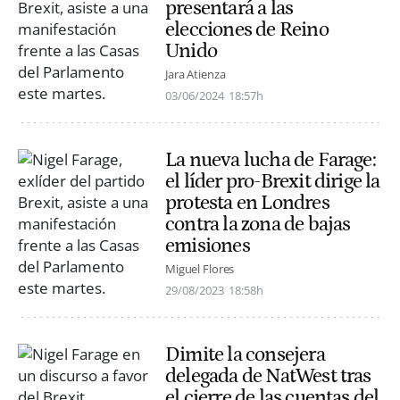
presentará a las
elecciones de Reino
Unido
Jara Atienza
03/06/2024
18:57h
La nueva lucha de Farage:
el líder pro-Brexit dirige la
protesta en Londres
contra la zona de bajas
emisiones
Miguel Flores
29/08/2023
18:58h
Dimite la consejera
delegada de NatWest tras
el cierre de las cuentas del