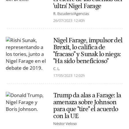
'ultra' Nigel Farage
R. Escudero/Agencias
26/07/2023
12:40h
Nigel Farage, impulsor del
Brexit, lo califica de
"fracaso" y Sunak lo niega:
"Ha sido beneficioso"
C. L.
17/05/2023
12:02h
Trump da alas a Farage: la
amenaza sobre Johnson
para que "tire" el acuerdo
con la UE
Néstor Veloso