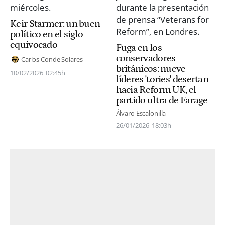
Keir Starmer: un buen
político en el siglo
equivocado
Fuga en los
conservadores
Carlos Conde Solares
británicos: nueve
10/02/2026
02:45h
líderes 'tories' desertan
hacia Reform UK, el
partido ultra de Farage
Álvaro Escalonilla
26/01/2026
18:03h