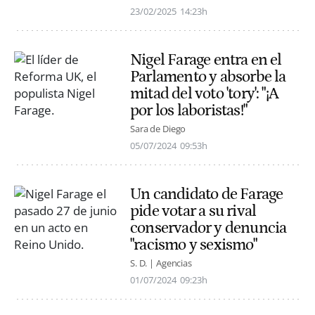
23/02/2025
14:23h
Nigel Farage entra en el
Parlamento y absorbe la
mitad del voto 'tory': "¡A
por los laboristas!"
Sara de Diego
05/07/2024
09:53h
Un candidato de Farage
pide votar a su rival
conservador y denuncia
"racismo y sexismo"
S. D. | Agencias
01/07/2024
09:23h