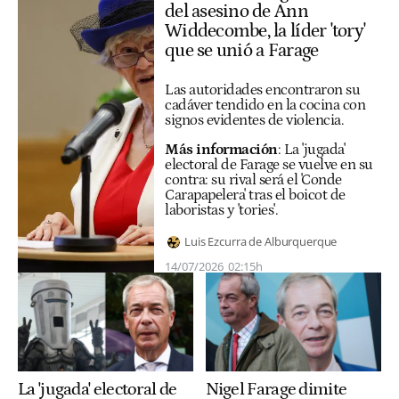
del asesino de Ann
Widdecombe, la líder 'tory'
que se unió a Farage
Las autoridades encontraron su
cadáver tendido en la cocina con
signos evidentes de violencia.
Más información
:
La 'jugada'
electoral de Farage se vuelve en su
contra: su rival será el 'Conde
Carapapelera' tras el boicot de
laboristas y 'tories'.
Luis Ezcurra de Alburquerque
14/07/2026
02:15h
La 'jugada' electoral de
Nigel Farage dimite