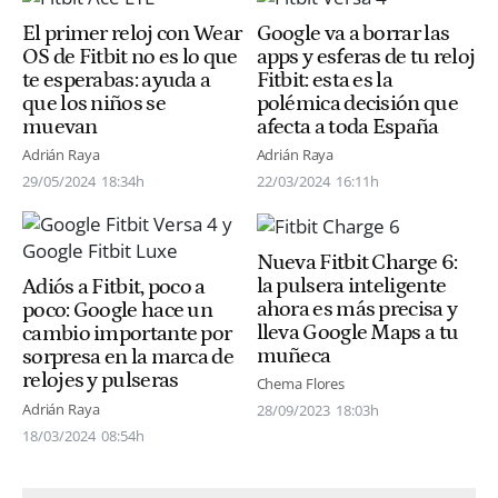
El primer reloj con Wear
Google va a borrar las
OS de Fitbit no es lo que
apps y esferas de tu reloj
te esperabas: ayuda a
Fitbit: esta es la
que los niños se
polémica decisión que
muevan
afecta a toda España
Adrián Raya
Adrián Raya
29/05/2024
18:34h
22/03/2024
16:11h
Nueva Fitbit Charge 6:
la pulsera inteligente
Adiós a Fitbit, poco a
ahora es más precisa y
poco: Google hace un
lleva Google Maps a tu
cambio importante por
muñeca
sorpresa en la marca de
relojes y pulseras
Chema Flores
Adrián Raya
28/09/2023
18:03h
18/03/2024
08:54h