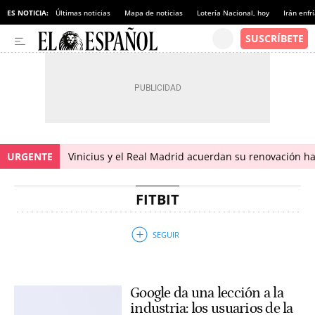
ES NOTICIA:
Últimas noticias
Mapa de noticias
Lotería Nacional, hoy
Irán enfr
URGENTE
Vinicius y el Real Madrid acuerdan su renovación h
FITBIT
Google da una lección a la
industria: los usuarios de la