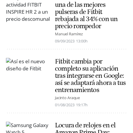
una de las mejores
pulseras de Fitbit
rebajada al 34% con un
precio rompedor
Manuel Ramírez
09/09/2023
13:00h
Fitbit cambia por
completo su aplicación
tras integrarse en Google:
así se adaptará ahora a tus
entrenamientos
Jacinto Araque
01/08/2023
19:17h
Locura de relojes en el
Amazon Prime Day: