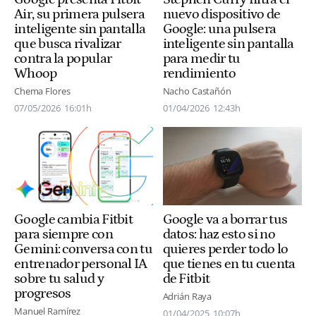
Air, su primera pulsera
nuevo dispositivo de
inteligente sin pantalla
Google: una pulsera
que busca rivalizar
inteligente sin pantalla
contra la popular
para medir tu
Whoop
rendimiento
Chema Flores
Nacho Castañón
07/05/2026
16:01h
01/04/2026
12:43h
Google va a borrar tus
Google cambia Fitbit
datos: haz esto si no
para siempre con
quieres perder todo lo
Gemini: conversa con tu
que tienes en tu cuenta
entrenador personal IA
de Fitbit
sobre tu salud y
progresos
Adrián Raya
Manuel Ramírez
01/04/2025
10:07h