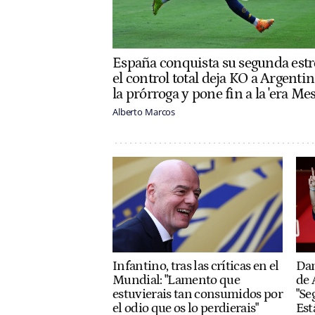
España conquista su segunda estre
el control total deja KO a Argenti
la prórroga y pone fin a la 'era Mes
Alberto Marcos
Infantino, tras las críticas en el
Dan
Mundial: "Lamento que
de 
estuvierais tan consumidos por
"Se
el odio que os lo perdierais"
Est