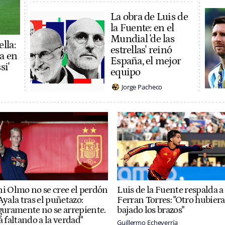
La obra de Luis de
la Fuente: en el
Mundial 'de las
lla:
estrellas' reinó
na en
España, el mejor
si'
equipo
Jorge Pacheco
i Olmo no se cree el perdón
Luis de la Fuente respalda a
Ayala tras el puñetazo:
Ferran Torres: "Otro hubiera
guramente no se arrepiente.
bajado los brazos"
á faltando a la verdad"
Guillermo Echeverría