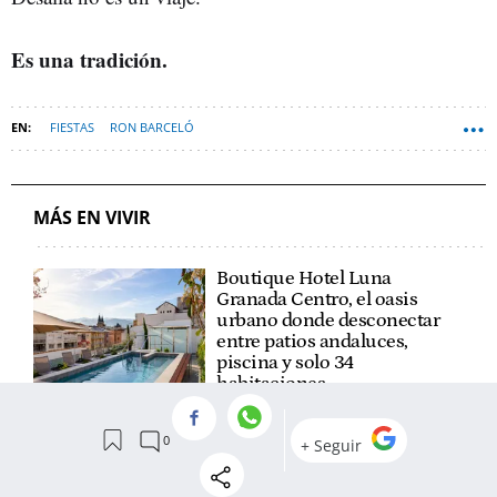
Es una tradición.
FIESTAS
RON BARCELÓ
MÁS EN VIVIR
Boutique Hotel Luna
Granada Centro, el oasis
urbano donde desconectar
entre patios andaluces,
piscina y solo 34
habitaciones
El plan perfecto del verano:
moda, ocio y experiencias al
aire libre en McArthurGlen
Málaga