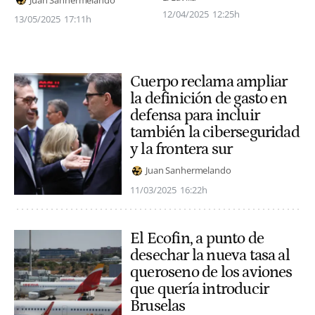
12/04/2025
12:25h
13/05/2025
17:11h
Cuerpo reclama ampliar
la definición de gasto en
defensa para incluir
también la ciberseguridad
y la frontera sur
Juan Sanhermelando
11/03/2025
16:22h
El Ecofin, a punto de
desechar la nueva tasa al
queroseno de los aviones
que quería introducir
Bruselas