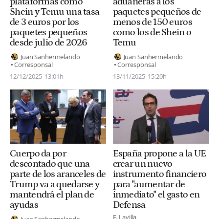
plataformas como
aduaneras a los
Shein y Temu una tasa
paquetes pequeños de
de 3 euros por los
menos de 150 euros
paquetes pequeños
como los de Shein o
desde julio de 2026
Temu
Juan Sanhermelando
Juan Sanhermelando
Corresponsal
Corresponsal
12/12/2025
13:01h
13/11/2025
15:20h
Cuerpo da por
España propone a la UE
descontado que una
crear un nuevo
parte de los aranceles de
instrumento financiero
Trump va a quedarse y
para "aumentar de
mantendrá el plan de
inmediato" el gasto en
ayudas
Defensa
E. Lavilla
Juan Sanhermelando