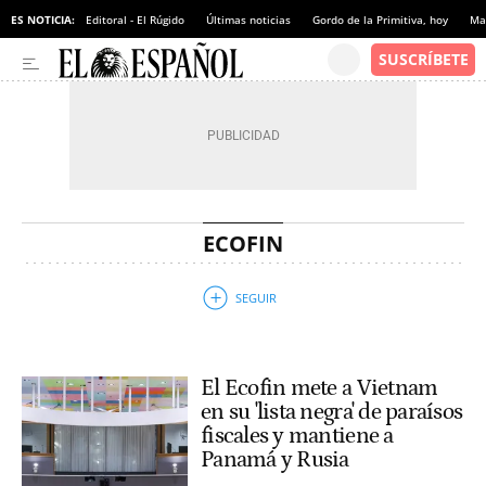
ES NOTICIA:
Editoral - El Rúgido
Últimas noticias
Gordo de la Primitiva, hoy
Ma
ECOFIN
El Ecofin mete a Vietnam
en su 'lista negra' de paraísos
fiscales y mantiene a
Panamá y Rusia