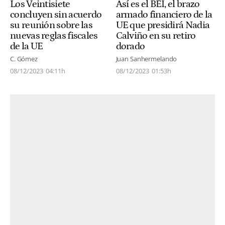
Los Veintisiete
Así es el BEI, el brazo
concluyen sin acuerdo
armado financiero de la
su reunión sobre las
UE que presidirá Nadia
nuevas reglas fiscales
Calviño en su retiro
de la UE
dorado
C. Gómez
Juan Sanhermelando
08/12/2023
04:11h
08/12/2023
01:53h