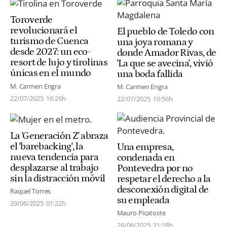
Toroverde
revolucionará el
El pueblo de Toledo con
turismo de Cuenca
una joya romana y
desde 2027: un eco-
donde Amador Rivas, de
resort de lujo y tirolinas
'La que se avecina', vivió
únicas en el mundo
una boda fallida
M. Carmen Engra
M. Carmen Engra
22/07/2025
16:26h
22/07/2025
10:56h
La 'Generación Z' abraza
el 'barebacking', la
Una empresa,
nueva tendencia para
condenada en
desplazarse al trabajo
Pontevedra por no
sin la distracción móvil
respetar el derecho a la
desconexión digital de
Raquel Torres
su empleada
29/06/2025
01:22h
Mauro Picatoste
26/06/2025
21:18h