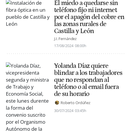
El miedo a quedarse sin
teléfono fijo ni internet
por el apagón del cobre en
las zonas rurales de
Castilla y León
J.I. Fernández
17/08/2024
08:00h
Yolanda Díaz quiere
blindar a los trabajadores
que no respondan al
teléfono o al email fuera
de su horario
Roberto Ordúñez
30/07/2024
03:45h