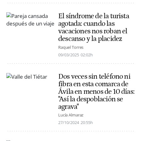
El síndrome de la turista
agotada: cuando las
vacaciones nos roban el
descanso y la placidez
Raquel Torres
09/03/2025
02:02h
Dos veces sin teléfono ni
fibra en esta comarca de
Ávila en menos de 10 días:
"Así la despoblación se
agrava"
Lucía Almaraz
27/10/2024
20:55h