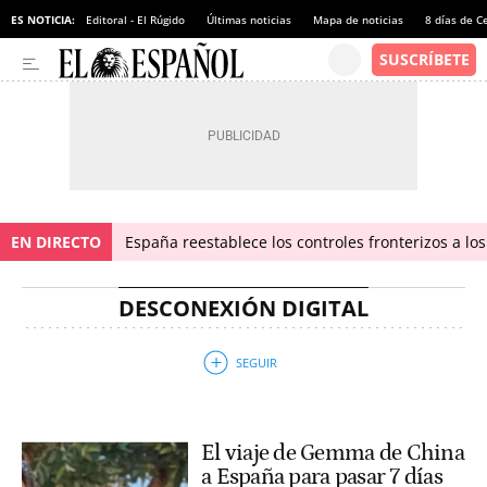
ES NOTICIA:
Editoral - El Rúgido
Últimas noticias
Mapa de noticias
8 días de C
EN DIRECTO
España reestablece los controles fronterizos a los
DESCONEXIÓN DIGITAL
El viaje de Gemma de China
a España para pasar 7 días