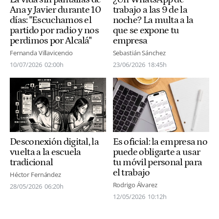
Ana y Javier durante 10
trabajo a las 9 de la
días: "Escuchamos el
noche? La multa a la
partido por radio y nos
que se expone tu
perdimos por Alcalá"
empresa
Fernanda Villavicencio
Sebastián Sánchez
10/07/2026
02:00h
23/06/2026
18:45h
Es oficial: la empresa no
Desconexión digital, la
puede obligarte a usar
vuelta a la escuela
tu móvil personal para
tradicional
el trabajo
Héctor Fernández
Rodrigo Álvarez
28/05/2026
06:20h
12/05/2026
10:12h