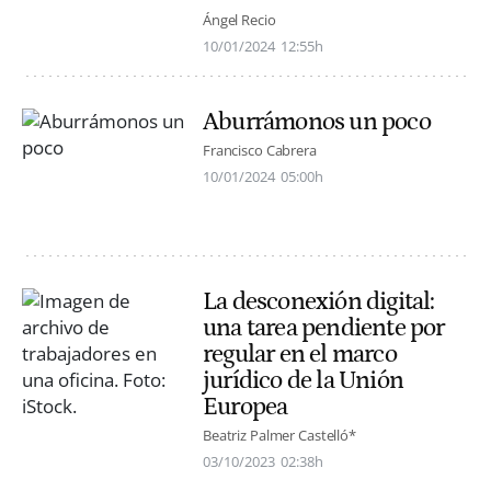
Ángel Recio
10/01/2024
12:55h
Aburrámonos un poco
Francisco Cabrera
10/01/2024
05:00h
La desconexión digital:
una tarea pendiente por
regular en el marco
jurídico de la Unión
Europea
Beatriz Palmer Castelló*
03/10/2023
02:38h