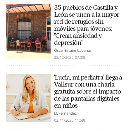
35 pueblos de Castilla y
León se unen a la mayor
red de refugios sin
móviles para jóvenes:
"Crean ansiedad y
depresión"
Óscar Estaire Cabañas
22/12/2025
07:00h
'Lucía, mi pediatra’ llega a
Vallsur con una charla
gratuita sobre el impacto
de las pantallas digitales
en niños
J.I. Fernández
03/11/2025
11:59h