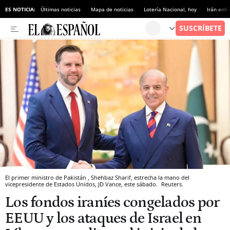
ES NOTICIA:
Últimas noticias
Mapa de noticias
Lotería Nacional, hoy
Irán enfr
El primer ministro de Pakistán , Shehbaz Sharif, estrecha la mano del
vicepresidente de Estados Unidos, JD Vance, este sábado.
Reuters.
Los fondos iraníes congelados por
EEUU y los ataques de Israel en