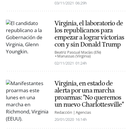
03/11/2021
06:29h
Virginia, el laboratorio de
los republicanos para
empezar a lograr victorias
con y sin Donald Trump
Beatriz Pascual Macías (Efe)
Manassas (Virginia)
02/11/2021
01:24h
Virginia, en estado de
alerta por una marcha
proarmas: "No queremos
un nuevo Charlottesville"
Redacción | Agencias
20/01/2020
16:14h