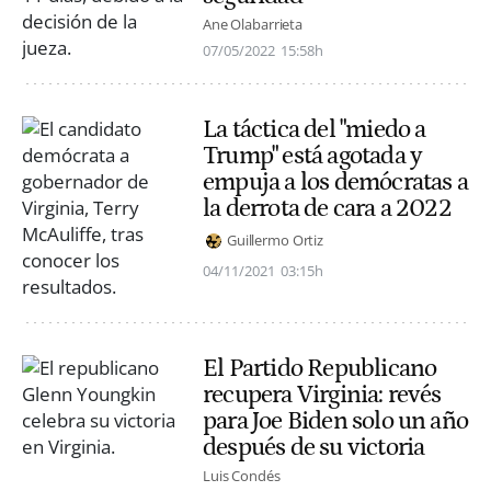
Ane Olabarrieta
07/05/2022
15:58h
La táctica del "miedo a
Trump" está agotada y
empuja a los demócratas a
la derrota de cara a 2022
Guillermo Ortiz
04/11/2021
03:15h
El Partido Republicano
recupera Virginia: revés
para Joe Biden solo un año
después de su victoria
Luis Condés