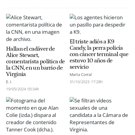
El triste adiós a K9
Candy, la perra policía
Hallan el cadáver de
con cáncer terminal que
Alice Stewart,
estuvo 10 años de
comentarista política de
servicio
la CNN, en un barrio de
Virginia
Marta Corral
E. I.
31/10/2023
17:28h
19/05/2024
05:34h