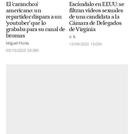
El 'caranchoa'
Escándalo en EEUU: se
americano: un
filtran vídeos sexuales
repartidor dispara a un
de una candidata a la
'youtuber' que lo
Cámara de Delegados
grababa para su canal de
de Virginia
bromas
V. R.
Miguel Flores
12/09/2023
13:05h
03/10/2023
03:38h