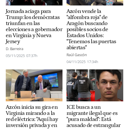
Jornada aciaga para
Azcón vende la
Trump: los demócratas
"alfombra roja" de
triunfan en las
Aragón buscando
elecciones a gobernador
posibles socios de
en Virginia y Nueva
Estados Unidos:
Jersey
"Tenemos las puertas
abiertas"
D. Barreira
Raúl Gascón
05/11/2025
07:37h
04/11/2025
17:34h
Azcón inicia su gira en
ICE busca a un
Virginia mirando a la
migrante ilegal que es
red eléctrica: "Aquí hay
"pura maldad": Está
inversión privada y en
acusado de estrangular