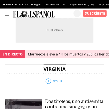
ES NOTICIA:
Editoral - El Rúgido
Últimas noticias
Cuponazo Once, hoy
Mapa de 
EN DIRECTO
Marruecos eleva a 14 los muertos y 236 los herido
VIRGINIA
Dos tiroteos, uno antisemita
contra una sinagoga y un