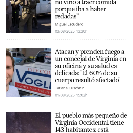
no vino a traer comida
porque iba a haber
redadas”
Miguel Escudero
03/08/2025
13:30h
Atacan y prenden fuego a
un concejal de Virginia en
su oficina y su salud es
delicada: "El 60% de su
cuerpo resultó afectado"
Tatiana Cuschnir
01/08/2025
15:02h
El pueblo más pequeño de
Virginia Occidental tiene
143 habitantes: está