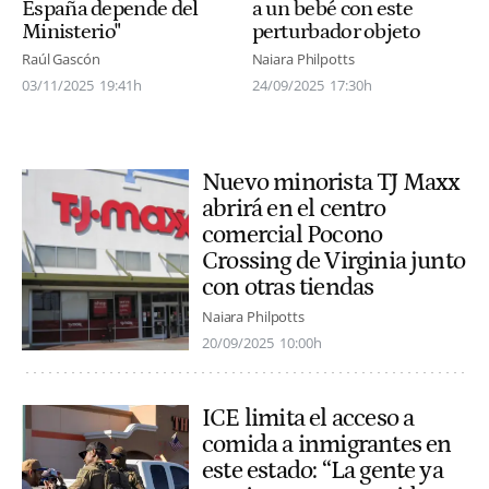
España depende del
a un bebé con este
Ministerio"
perturbador objeto
Raúl Gascón
Naiara Philpotts
03/11/2025
19:41h
24/09/2025
17:30h
Nuevo minorista TJ Maxx
abrirá en el centro
comercial Pocono
Crossing de Virginia junto
con otras tiendas
Naiara Philpotts
20/09/2025
10:00h
ICE limita el acceso a
comida a inmigrantes en
este estado: “La gente ya