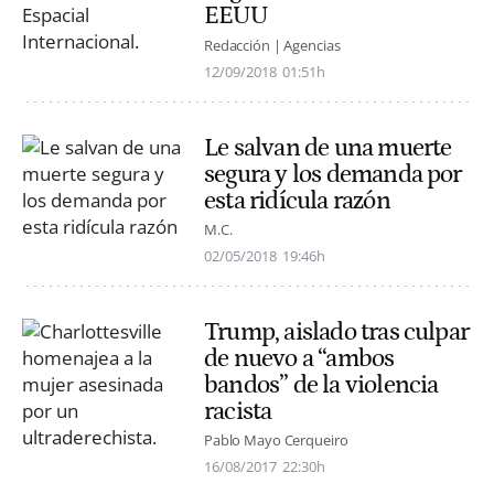
EEUU
Redacción | Agencias
12/09/2018
01:51h
Le salvan de una muerte
segura y los demanda por
esta ridícula razón
M.C.
02/05/2018
19:46h
Trump, aislado tras culpar
de nuevo a “ambos
bandos” de la violencia
racista
Pablo Mayo Cerqueiro
16/08/2017
22:30h