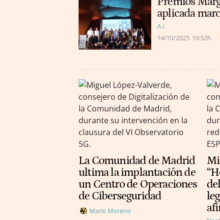
Premios Marga
aplicada marc
A.I.
14/10/2025
19:52h
La Comunidad de Madrid
Mi
ultima la implantación de
“H
un Centro de Operaciones
del
de Ciberseguridad
leg
afi
Mario Moreno