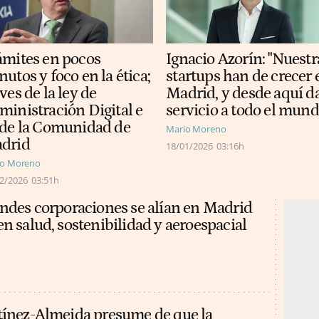
ámites en pocos
Ignacio Azorín: "Nuestr
utos y foco en la ética;
startups han de crecer 
ves de la ley de
Madrid, y desde aquí d
ministración Digital e
servicio a todo el mund
 de la Comunidad de
Mario Moreno
drid
18/01/2026
03:16h
io Moreno
2/2026
03:51h
andes corporaciones se alían en Madrid
n salud, sostenibilidad y aeroespacial
tínez-Almeida presume de que la