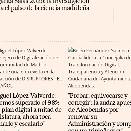
rita Salas 2025: la investigación
a el pulso de la ciencia madrileña
guel López-Valverde:
"Probar, equivocarse y
emos superado el 98%
corregir": la audaz apue
 plan digital a mitad de
de Alcobendas por
islatura, ahora toca
renovar su
narlo y escalarlo"
Administración y rom
con un triple 'legacy'