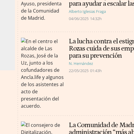
para ayudar a escalar l
Alberto Iglesias Fraga
04/06/2025
14:32h
La lucha contra el estig
Rozas cuida de sus em
para su prevención
N. Hernández
22/05/2025
01:43h
La Comunidad de Madri
administración “más abi