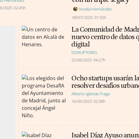
ia Hernández
9/2025
02:45h
Noelia Hernández
08/07/2025
01:52h
La Comunidad de Madrid
nuevo centro de datos q
digital
DISRUPTORES
22/06/2025
04:27h
Ocho startups usarán la 
resolver desafíos urba
Alberto Iglesias Fraga
16/06/2025
02:38h
Isabel Díaz Ayuso anun