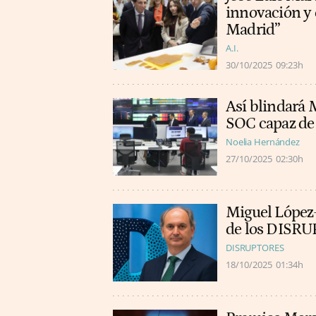
innovación y e
Madrid”
A.I.
30/10/2025
09:23h
Así blindará 
SOC capaz de 
Noelia Hernández
27/10/2025
02:30h
Miguel López-
de los DISR
DISRUPTORES
18/10/2025
01:34h