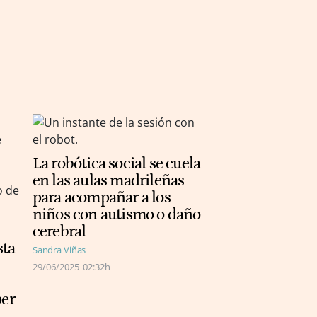
La robótica social se cuela
en las aulas madrileñas
para acompañar a los
niños con autismo o daño
cerebral
sta
Sandra Viñas
29/06/2025
02:32h
per