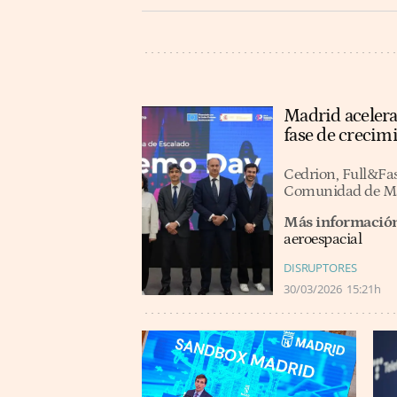
Madrid acelera
fase de crecim
Cedrion, Full&Fas
Comunidad de Ma
Más informació
aeroespacial
DISRUPTORES
30/03/2026
15:21h