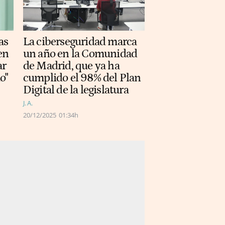
as
La ciberseguridad marca
en
un año en la Comunidad
ar
de Madrid, que ya ha
o"
cumplido el 98% del Plan
Digital de la legislatura
J. A.
20/12/2025
01:34h