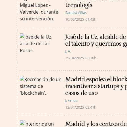
tecnología
Sandra Viñas
10/05/2025
01:43h
José de la Uz, alcalde d
el talento y queremos g
J. A.
29/04/2025
03:20h
Madrid espolea el block
incentivar a startups y
casos de uso
J. Arnau
12/04/2025
02:41h
Madrid y los centros de 