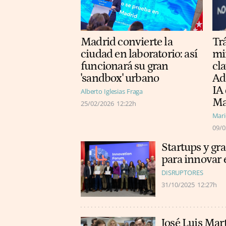
Tr
Madrid convierte la
min
ciudad en laboratorio: así
cla
funcionará su gran
Ad
'sandbox' urbano
IA
Alberto Iglesias Fraga
Ma
25/02/2026
12:22h
Mar
09/0
Startups y gr
para innovar e
DISRUPTORES
31/10/2025
12:27h
José Luis Mar