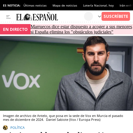
ES NOTICIA:
Últimas noticias
Mapa de noticias
Lotería Nacional, hoy
Irán enfr
Marruecos dice estar dispuesto a acoger a sus menores
EN DIRECTO
si España elimina los "obstáculos judiciales"
Imagen de archivo de Antelo, que posa en la sede de Vox en Murcia el pasado
mes de diciembre de 2024.
Daniel Sabiote (Vox / Europa Press)
POLÍTICA