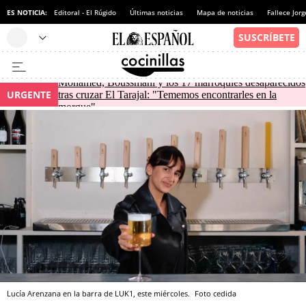
ES NOTICIA:
Editoral - El Rúgido
Últimas noticias
Mapa de noticias
Fallece Jor
Mohamed, Boussmahi y los 17 marroquíes desaparecidos
URGENTE
tras cruzar El Tarajal: "Tememos encontrarles en la
morgue"
Lucía Arenzana en la barra de LUK1, este miércoles.
Foto cedida