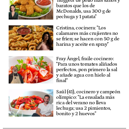
'nuggets' de pollo más sanos y
baratos que los de
McDonalds, usa 300 g de
pechuga y 1 patata"
Cristina, cocinera: "Los
calamares más crujientes no
se fríen; se hacen con 50 g de
harina y aceite en spray"
Fray Ángel, fraile cocinero:
"Para unos tomates aliñados
perfectos, pon primero la sal
y añade agua con hielo al
final"
Saúl (41), cocinero y campeón
olímpico: "La ensalada más
rica del verano no lleva
lechuga; usa 2 pimientos,
bonito y 2 huevos"