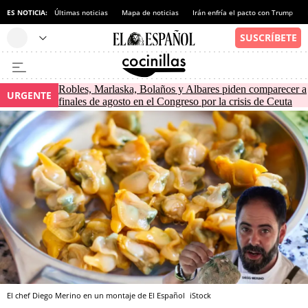
ES NOTICIA:
Últimas noticias
Mapa de noticias
Irán enfría el pacto con Trump
Robles, Marlaska, Bolaños y Albares piden comparecer a
URGENTE
finales de agosto en el Congreso por la crisis de Ceuta
El chef Diego Merino en un montaje de El Español
iStock