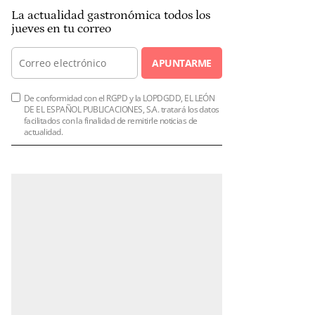
La actualidad gastronómica todos los
jueves en tu correo
APUNTARME
De conformidad con el RGPD y la LOPDGDD, EL LEÓN
DE EL ESPAÑOL PUBLICACIONES, S.A. tratará los datos
facilitados con la finalidad de remitirle noticias de
actualidad.