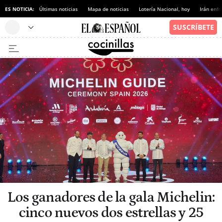
ES NOTICIA:
Últimas noticias
Mapa de noticias
Lotería Nacional, hoy
Irán enfr
Los ganadores de la gala Michelin:
cinco nuevos dos estrellas y 25