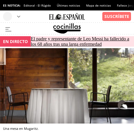
ES NOTICIA:
Editoral - El Rúgido
Últimas noticias
Mapa de noticias
Fallece Jor
El padre y representante de Leo Messi ha fallecido a
EN DIRECTO
los 68 años tras una larga enfermedad
Una mesa en Mugaritz.