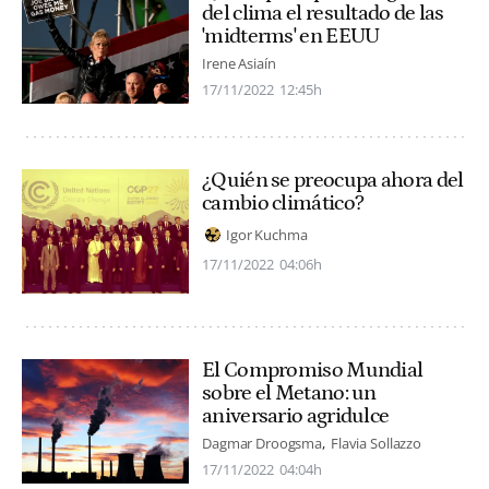
del clima el resultado de las
'midterms' en EEUU
Irene Asiaín
17/11/2022
12:45h
¿Quién se preocupa ahora del
cambio climático?
Igor Kuchma
17/11/2022
04:06h
El Compromiso Mundial
sobre el Metano: un
aniversario agridulce
Dagmar Droogsma
Flavia Sollazzo
17/11/2022
04:04h