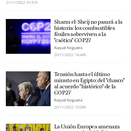
21/11/2022
01:51h
Sharm el-Sheij no pasará a la
historia: los combustibles
fósiles sobreviven a la
"caótica" COP27
Raquel Nogueira
20/11/2022
14:44h
Tensión hasta el último
minuto en Egipto: del "chasco"
al acuerdo "histórico" de la
COP27
Raquel Nogueira
20/11/2022
10:09h
La Unión Europea amenaza