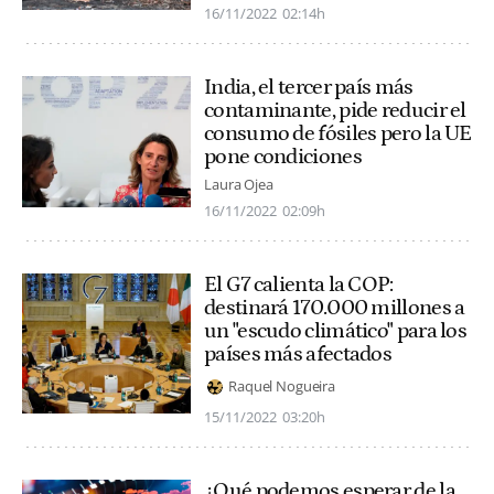
16/11/2022
02:14h
India, el tercer país más
contaminante, pide reducir el
consumo de fósiles pero la UE
pone condiciones
Laura Ojea
16/11/2022
02:09h
El G7 calienta la COP:
destinará 170.000 millones a
un "escudo climático" para los
países más afectados
Raquel Nogueira
15/11/2022
03:20h
¿Qué podemos esperar de la