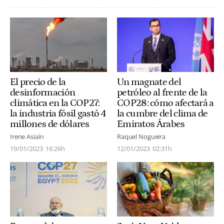
El precio de la
Un magnate del
desinformación
petróleo al frente de la
climática en la COP27:
COP28: cómo afectará a
la industria fósil gastó 4
la cumbre del clima de
millones de dólares
Emiratos Árabes
Irene Asiaín
Raquel Nogueira
19/01/2023
16:26h
12/01/2023
02:31h