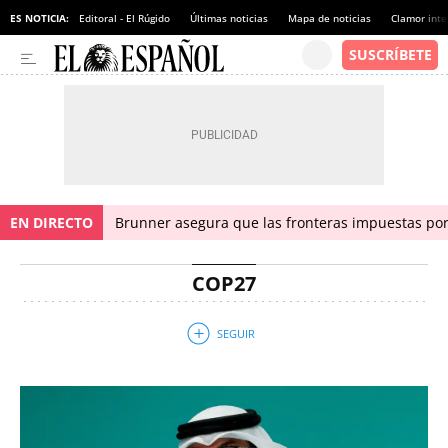
ES NOTICIA:
Editoral - El Rúgido
Últimas noticias
Mapa de noticias
Clamor inte
EN DIRECTO
Brunner asegura que las fronteras impuestas por I
COP27