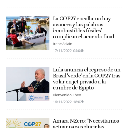
La COP27 encalla: no hay
avances y las palabras
'combustibles fósiles’
complican el acuerdo final
Irene Asiaín
17/11/2022
04:04h
Lula anuncia el regreso de un
Brasil 'verde' en la COP27 tras
volar en jet privado a la
cumbre de Egipto
Bienvenido Chen
16/11/2022
18:02h
Amara NZero: “Necesitamos
actuar para reducir las