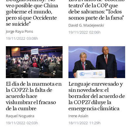
veo posible que China
teatro" de la COP que
gobierne el mundo,
debe salvarnos: "Todos
pero sí que Occidente
somos parte de la farsa"
se suicide"
David G. Maciejewski
Jorge Raya Pons
19/11/2022
02:06h
19/11/2022
03:08h
El día de la marmota en
Lenguaje enrevesado y
la COP27: la falta de
sin novedades: el
acuerdo hace
borrador del acuerdo de
vislumbrar el fracaso
la COP27 diluye la
de la cumbre
emergencia climática
Raquel Nogueira
Irene Asiaín
19/11/2022
02:03h
18/11/2022
11:29h