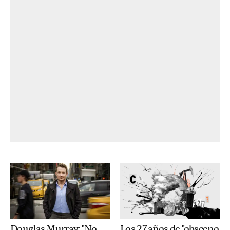
Douglas Murray: "No
Los 27 años de "obsceno