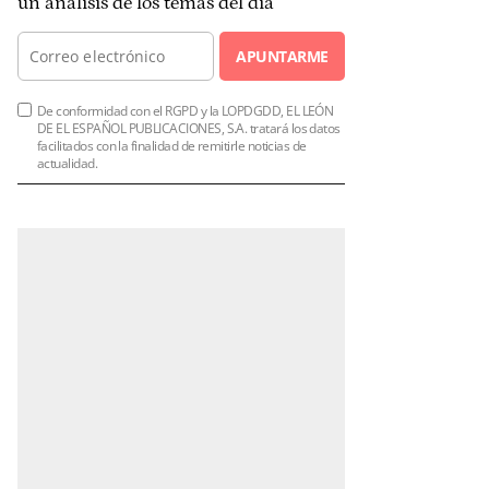
un análisis de los temas del día
APUNTARME
De conformidad con el RGPD y la LOPDGDD, EL LEÓN
DE EL ESPAÑOL PUBLICACIONES, S.A. tratará los datos
facilitados con la finalidad de remitirle noticias de
actualidad.