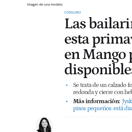
Imagen de una modelo.
CONSUMO
Las bailar
esta primav
en Mango p
disponibles
Se trata de un calzado 
redonda y cierre con heb
Más información:
Jysk
pisos pequeños: está dis