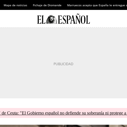
Mapa de noticias
Fichaje de Diomande
Marruecos acepta que España le entregue 
de Ceuta: "El Gobierno español no defiende su soberanía ni protege a