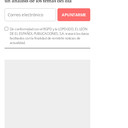
un análisis de los temas del día
APUNTARME
De conformidad con el RGPD y la LOPDGDD, EL LEÓN
DE EL ESPAÑOL PUBLICACIONES, S.A. tratará los datos
facilitados con la finalidad de remitirle noticias de
actualidad.