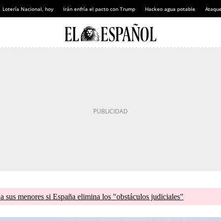
Lotería Nacional, hoy
Irán enfría el pacto con Trump
Hackeo agua potable
Ataque
a sus menores si España elimina los "obstáculos judiciales"