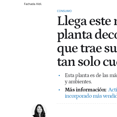
Fachada Aldi.
CONSUMO
Llega este 
planta dec
que trae s
tan solo c
Esta planta es de las má
y ambientes.
Más información:
Act
incorporado más vendido