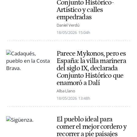
Conjunto Histórico-
Artístico y calles
empedradas
Daniel Verdú
18/05/2026
15:04h
Parece Mykonos, pero es
España: la villa marinera
del siglo IX, declarada
Conjunto Histórico que
enamoró a Dalí
Alba Llano
18/05/2026
13:48h
El pueblo ideal para
comer el mejor cordero y
recorrer a pie paisajes