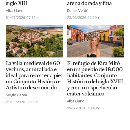
arena dorada y fina
siglo XIII
Daniel Verdú
Alba Llano
23/06/2026
12:10h
31/07/2026
07:19h
La villa medieval de 60
El refugio de Kira Miró
vecinos, amurallada e
en un pueblo de 18.000
ideal para recorrer a pie:
habitantes: Conjunto
un Conjunto Histórico-
Histórico del siglo XVIII
Artístico desconocido
y con un espectacular
cráter volcánico
Sergio Perea
Alba Llano
21/06/2026
05:00h
19/06/2026
13:40h