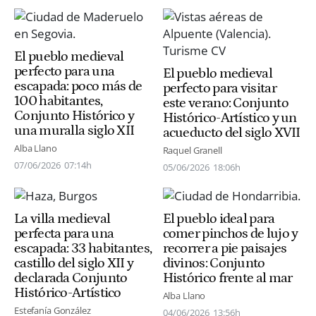
El pueblo medieval
perfecto para una
El pueblo medieval
escapada: poco más de
perfecto para visitar
100 habitantes,
este verano: Conjunto
Conjunto Histórico y
Histórico-Artístico y un
una muralla siglo XII
acueducto del siglo XVII
Alba Llano
Raquel Granell
07/06/2026
07:14h
05/06/2026
18:06h
La villa medieval
El pueblo ideal para
perfecta para una
comer pinchos de lujo y
escapada: 33 habitantes,
recorrer a pie paisajes
castillo del siglo XII y
divinos: Conjunto
declarada Conjunto
Histórico frente al mar
Histórico-Artístico
Alba Llano
Estefanía González
04/06/2026
13:56h