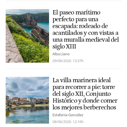
El paseo marítimo
perfecto para una
escapada: rodeado de
acantilados y con vistas a
una muralla medieval del
siglo XIII
Alba Llano
09/06/2026
13:37h
La villa marinera ideal
para recorrer a pie: torre
del siglo XII, Conjunto
Histórico y donde comer
los mejores berberechos
Estefanía González
08/06/2026
12:16h