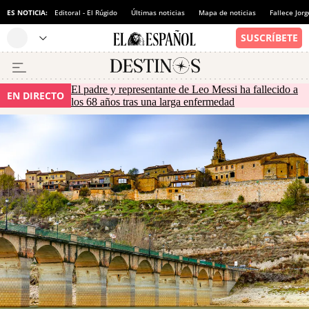
ES NOTICIA:
Editoral - El Rúgido
Últimas noticias
Mapa de noticias
Fallece Jor
El padre y representante de Leo Messi ha fallecido a
EN DIRECTO
los 68 años tras una larga enfermedad