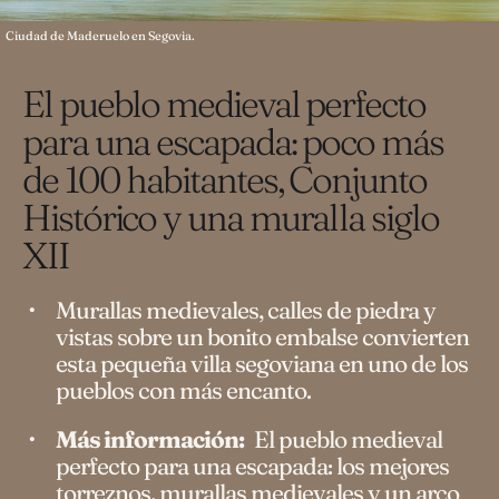
Ciudad de Maderuelo en Segovia.
El pueblo medieval perfecto
para una escapada: poco más
de 100 habitantes, Conjunto
Histórico y una muralla siglo
XII
Murallas medievales, calles de piedra y
vistas sobre un bonito embalse convierten
esta pequeña villa segoviana en uno de los
pueblos con más encanto.
Más información:
El pueblo medieval
perfecto para una escapada: los mejores
torreznos, murallas medievales y un arco