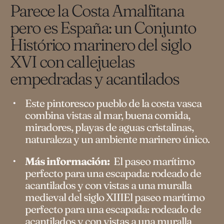
Parece la Costa Amalfitana
pero es España: un Conjunto
Histórico marinero del siglo
XVI con callejuelas
empedradas y acantilados
Este pintoresco pueblo de la costa vasca
combina vistas al mar, buena comida,
miradores, playas de aguas cristalinas,
naturaleza y un ambiente marinero único.
Más información:
El paseo marítimo
perfecto para una escapada: rodeado de
acantilados y con vistas a una muralla
medieval del siglo XIIIEl paseo marítimo
perfecto para una escapada: rodeado de
acantilados y con vistas a una muralla