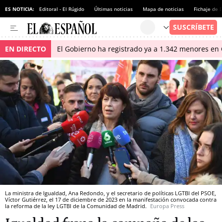
ES NOTICIA:
Editoral - El Rúgido
Últimas noticias
Mapa de noticias
Fichaje de
EN DIRECTO
El Gobierno ha registrado ya a 1.342 menores en 
La ministra de Igualdad, Ana Redondo, y el secretario de políticas LGTBI del PSOE,
Víctor Gutiérrez, el 17 de diciembre de 2023 en la manifestación convocada contra
la reforma de la ley LGTBI de la Comunidad de Madrid.
Europa Press