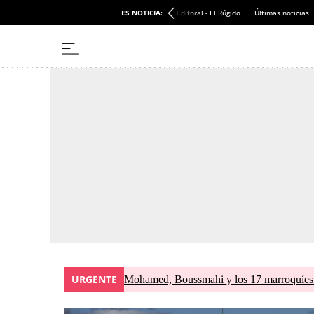
ES NOTICIA:
Editoral - El Rúgido
Últimas noticias
URGENTE
Mohamed, Boussmahi y los 17 marroquíes d