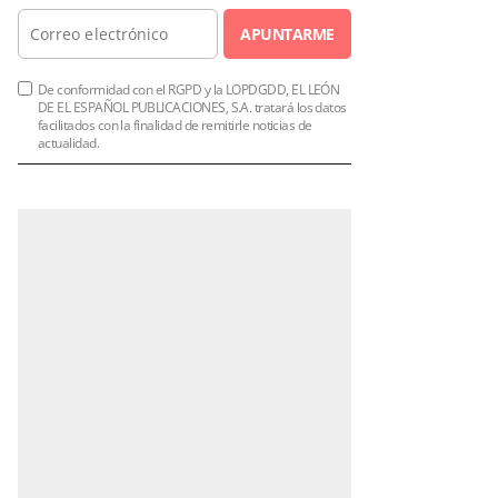
APUNTARME
De conformidad con el RGPD y la LOPDGDD, EL LEÓN
DE EL ESPAÑOL PUBLICACIONES, S.A. tratará los datos
facilitados con la finalidad de remitirle noticias de
actualidad.