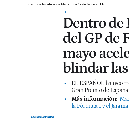
Estado de las obras de MadRing a 17 de febrero
EFE
F1
Dentro de 
del GP de F
mayo aceler
blindar las
EL ESPAÑOL ha recorrido
Gran Premio de España (d
Más información:
Mad
la Fórmula 1 y el Jaram
Carlos Serrano