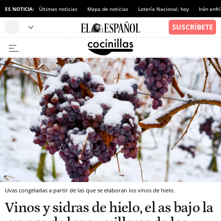
ES NOTICIA:
Últimas noticias
Mapa de noticias
Lotería Nacional, hoy
Irán enfr
Uvas congeladas a partir de las que se elaboran los vinos de hielo.
Vinos y sidras de hielo, el as bajo la