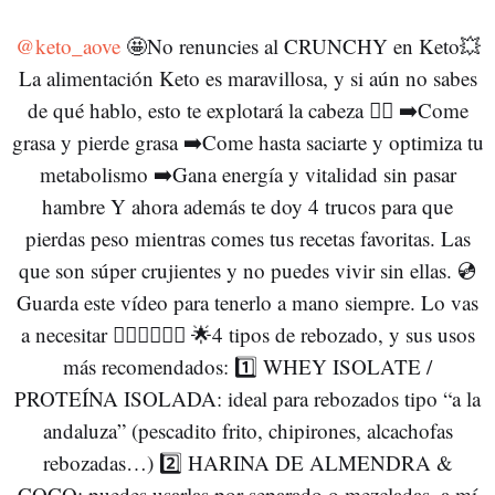
@keto_aove
🤩No renuncies al CRUNCHY en Keto💥
La alimentación Keto es maravillosa, y si aún no sabes
de qué hablo, esto te explotará la cabeza 👇🏼 ➡️Come
grasa y pierde grasa ➡️Come hasta saciarte y optimiza tu
metabolismo ➡️Gana energía y vitalidad sin pasar
hambre Y ahora además te doy 4 trucos para que
pierdas peso mientras comes tus recetas favoritas. Las
que son súper crujientes y no puedes vivir sin ellas. 💿
Guarda este vídeo para tenerlo a mano siempre. Lo vas
a necesitar 👇🏼👇🏼👇🏼 🌟4 tipos de rebozado, y sus usos
más recomendados: 1️⃣ WHEY ISOLATE /
PROTEÍNA ISOLADA: ideal para rebozados tipo “a la
andaluza” (pescadito frito, chipirones, alcachofas
rebozadas…) 2️⃣ HARINA DE ALMENDRA &
COCO: puedes usarlas por separado o mezcladas, a mí