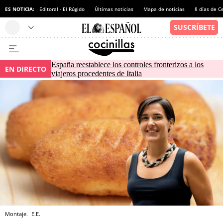
ES NOTICIA:
Editoral - El Rúgido
Últimas noticias
Mapa de noticias
8 días de C
España reestablece los controles fronterizos a los
EN DIRECTO
viajeros procedentes de Italia
Montaje.
E.E.