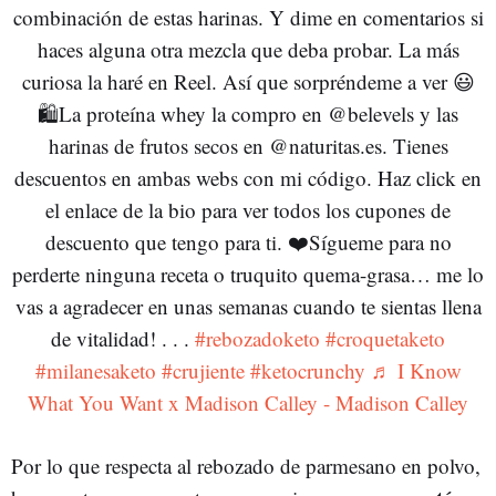
combinación de estas harinas. Y dime en comentarios si
haces alguna otra mezcla que deba probar. La más
curiosa la haré en Reel. Así que sorpréndeme a ver 😃
🛍️La proteína whey la compro en @belevels y las
harinas de frutos secos en @naturitas.es. Tienes
descuentos en ambas webs con mi código. Haz click en
el enlace de la bio para ver todos los cupones de
descuento que tengo para ti. ❤️Sígueme para no
perderte ninguna receta o truquito quema-grasa… me lo
vas a agradecer en unas semanas cuando te sientas llena
de vitalidad! . . .
#rebozadoketo
#croquetaketo
#milanesaketo
#crujiente
#ketocrunchy
♬ I Know
What You Want x Madison Calley - Madison Calley
Por lo que respecta al rebozado de parmesano en polvo,