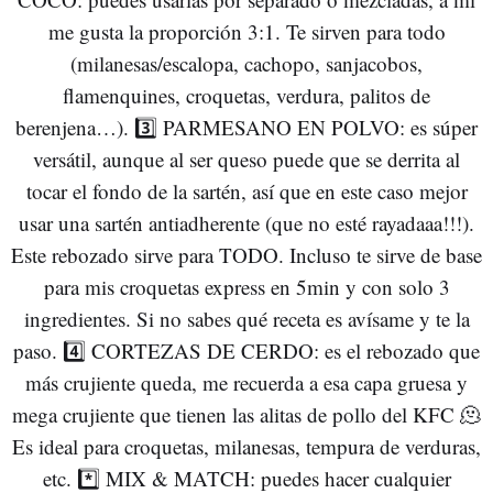
me gusta la proporción 3:1. Te sirven para todo
(milanesas/escalopa, cachopo, sanjacobos,
flamenquines, croquetas, verdura, palitos de
berenjena…). 3️⃣ PARMESANO EN POLVO: es súper
versátil, aunque al ser queso puede que se derrita al
tocar el fondo de la sartén, así que en este caso mejor
usar una sartén antiadherente (que no esté rayadaaa!!!).
Este rebozado sirve para TODO. Incluso te sirve de base
para mis croquetas express en 5min y con solo 3
ingredientes. Si no sabes qué receta es avísame y te la
paso. 4️⃣ CORTEZAS DE CERDO: es el rebozado que
más crujiente queda, me recuerda a esa capa gruesa y
mega crujiente que tienen las alitas de pollo del KFC 🫠
Es ideal para croquetas, milanesas, tempura de verduras,
etc. *️⃣ MIX & MATCH: puedes hacer cualquier