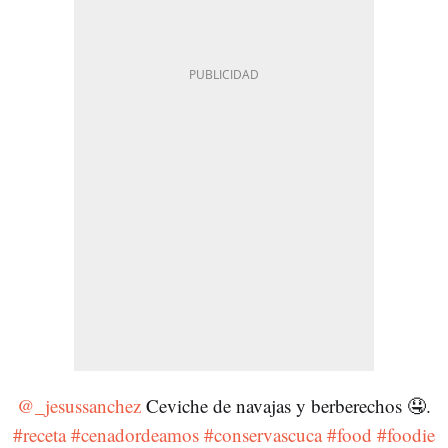
@_jesussanchez
Ceviche de navajas y berberechos 🤤.
#receta
#cenadordeamos
#conservascuca
#food
#foodie