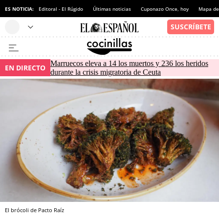
ES NOTICIA:
Editoral - El Rúgido
Últimas noticias
Cuponazo Once, hoy
Mapa de 
Marruecos eleva a 14 los muertos y 236 los heridos
EN DIRECTO
durante la crisis migratoria de Ceuta
El brócoli de Pacto Raíz