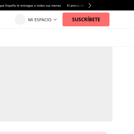
que España le entregue a todos sus menas
El precio del alquiler de vivienda baja por pri