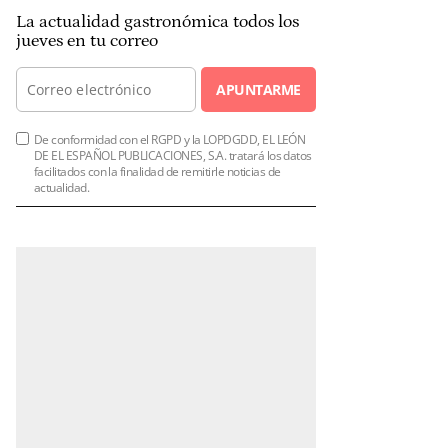
La actualidad gastronómica todos los
jueves en tu correo
APUNTARME
De conformidad con el RGPD y la LOPDGDD, EL LEÓN
DE EL ESPAÑOL PUBLICACIONES, S.A. tratará los datos
facilitados con la finalidad de remitirle noticias de
actualidad.