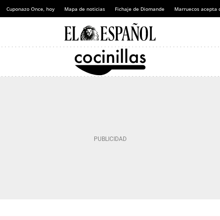
Cuponazo Once, hoy
Mapa de noticias
Fichaje de Diomande
Marruecos acepta 