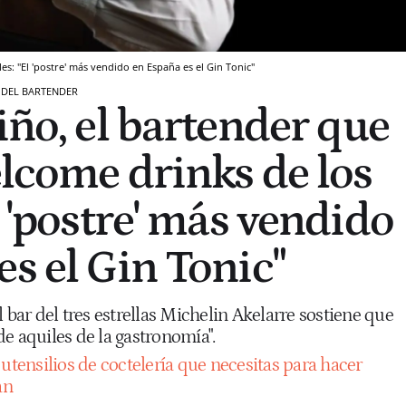
es: "El 'postre' más vendido en España es el Gin Tonic"
 DEL BARTENDER
iño, el bartender que
elcome drinks de los
l 'postre' más vendido
es el Gin Tonic"
l bar del tres estrellas Michelin Akelarre sostiene que
n de aquiles de la gastronomía".
utensilios de coctelería que necesitas para hacer
an