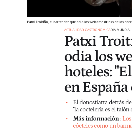
Patxi Troitiño, el bartender que odia los welcome drinks de los hotel
ACTUALIDAD GASTRONÓMICA
DÍA MUNDIAL
Patxi Troit
odia los w
hoteles: "E
en España 
El donostiarra detrás de
"la coctelería es el taló
Más información
:
Los 
cócteles como un barm