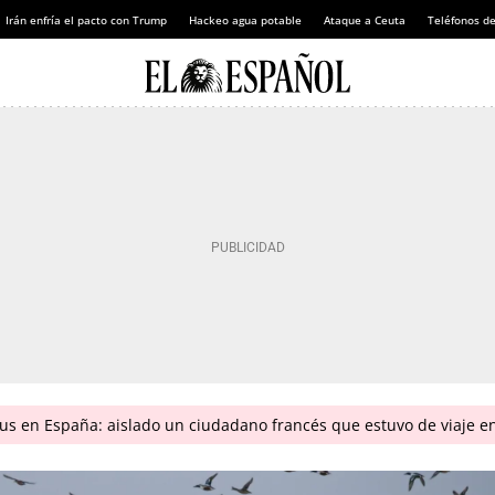
Irán enfría el pacto con Trump
Hackeo agua potable
Ataque a Ceuta
Teléfonos d
us en España: aislado un ciudadano francés que estuvo de viaje e