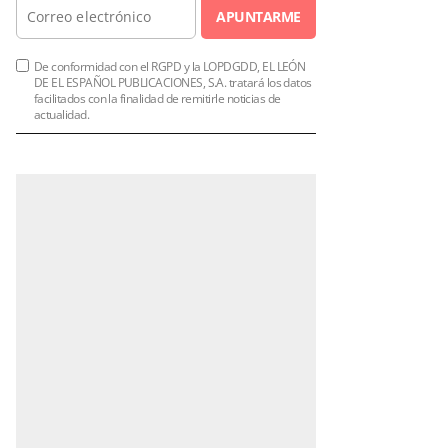
APUNTARME
De conformidad con el RGPD y la LOPDGDD, EL LEÓN
DE EL ESPAÑOL PUBLICACIONES, S.A. tratará los datos
facilitados con la finalidad de remitirle noticias de
actualidad.