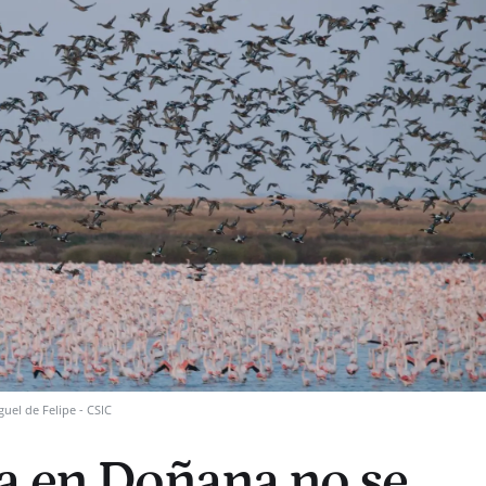
guel de Felipe - CSIC
a en Doñana no se