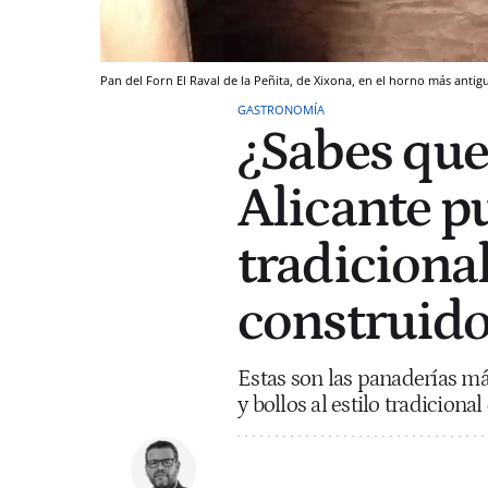
Pan del Forn El Raval de la Peñita, de Xixona, en el horno más antigu
GASTRONOMÍA
¿Sabes que
Alicante p
tradiciona
construido
Estas son las panaderías má
y bollos al estilo tradiciona