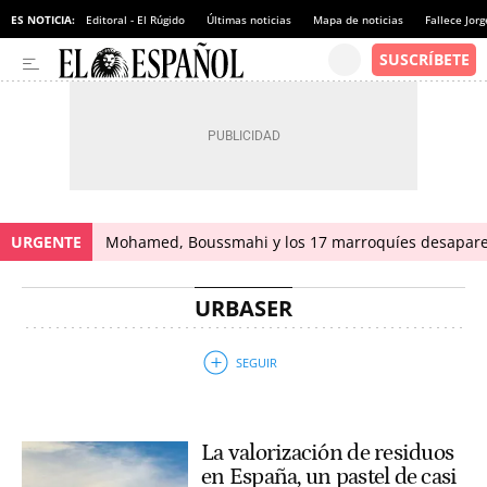
ES NOTICIA:
Editoral - El Rúgido
Últimas noticias
Mapa de noticias
Fallece Jor
URGENTE
Mohamed, Boussmahi y los 17 marroquíes desapareci
URBASER
La valorización de residuos
en España, un pastel de casi