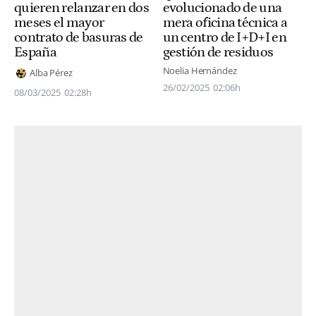
quieren relanzar en dos
evolucionado de una
meses el mayor
mera oficina técnica a
contrato de basuras de
un centro de I+D+I en
España
gestión de residuos
Noelia Hernández
Alba Pérez
26/02/2025
02:06h
08/03/2025
02:28h