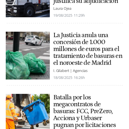
justifica su adjudicación
Laura Ojea
19/08/2025
11:29h
La Justicia anula una
concesión de 1.000
millones de euros para el
tratamiento de basuras en
el noroeste de Madrid
I. Gilabert | Agencias
18/08/2025
16:26h
Batalla por los
megacontratos de
basuras: FCC, PreZero,
Acciona y Urbaser
pugnan por licitaciones