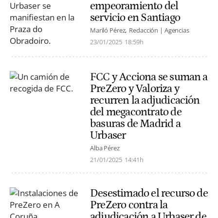
empeoramiento del
servicio en Santiago
Mariló Pérez
Redacción | Agencias
23/01/2025
18:59h
FCC y Acciona se suman a
PreZero y Valoriza y
recurren la adjudicación
del megacontrato de
basuras de Madrid a
Urbaser
Alba Pérez
21/01/2025
14:41h
Desestimado el recurso de
PreZero contra la
adjudicación a Urbaser de