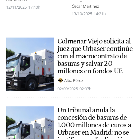
Óscar Martínez
12/11/2025
17:40h
13/10/2025
14:21h
Colmenar Viejo solicita al
juez que Urbaser continúe
con el macrocontrato de
basuras y salvar 20
millones en fondos UE
Alba Pérez
02/09/2025
02:07h
Un tribunal anula la
concesión de basuras de
1.000 millones de euros a
Urbaser en Madrid: no se