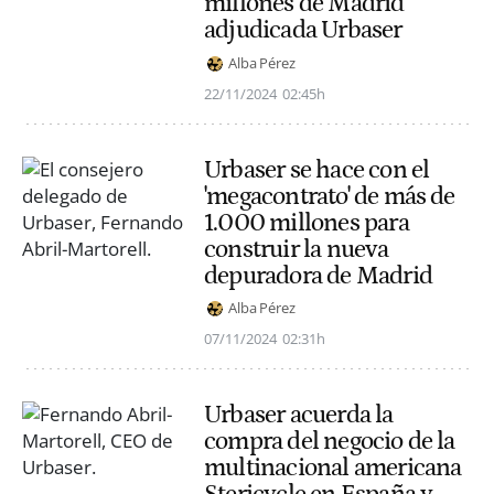
millones de Madrid
adjudicada Urbaser
Alba Pérez
22/11/2024
02:45h
Urbaser se hace con el
'megacontrato' de más de
1.000 millones para
construir la nueva
depuradora de Madrid
Alba Pérez
07/11/2024
02:31h
Urbaser acuerda la
compra del negocio de la
multinacional americana
Stericycle en España y