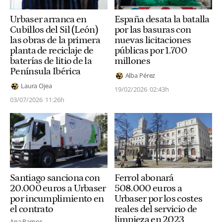
Urbaser arranca en
España desata la batalla
Cubillos del Sil (León)
por las basuras con
las obras de la primera
nuevas licitaciones
planta de reciclaje de
públicas por 1.700
baterías de litio de la
millones
Península Ibérica
Alba Pérez
Laura Ojea
19/02/2026
02:43h
03/07/2026
11:26h
Ferrol abonará
Santiago sanciona con
508.000 euros a
20.000 euros a Urbaser
Urbaser por los costes
por incumplimiento en
reales del servicio de
el contrato
limpieza en 2023
Ana Ramos