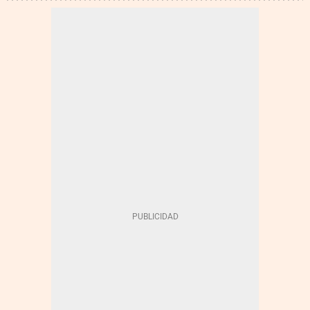
ADQUISICIONES EMPRESARIALES
URBASER
ENERGÍA - CORPORATIVO