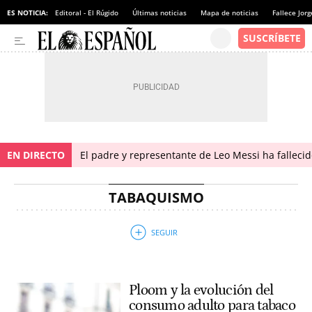
ES NOTICIA:
Editoral - El Rúgido
Últimas noticias
Mapa de noticias
Fallece Jor
EN DIRECTO
El padre y representante de Leo Messi ha falleci
TABAQUISMO
Ploom y la evolución del
consumo adulto para tabaco