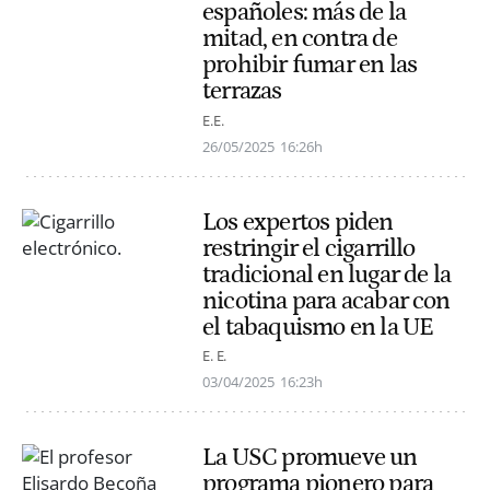
españoles: más de la
mitad, en contra de
prohibir fumar en las
terrazas
E.E.
26/05/2025
16:26h
Los expertos piden
restringir el cigarrillo
tradicional en lugar de la
nicotina para acabar con
el tabaquismo en la UE
E. E.
03/04/2025
16:23h
La USC promueve un
programa pionero para