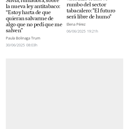
Silvia, fumadora, sobre
rumbo del sector
la nueva ley antitabaco:
tabacalero: "El futuro
“Estoy harta de que
será libre de humo"
quieran salvarme de
algo que no pedí que me
Elena Pérez
salven”
06/06/2025
19:21h
Paula Bolinaga Trum
30/06/2025
08:03h