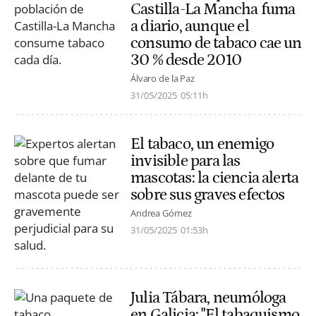
Castilla-La Mancha fuma
a diario, aunque el
consumo de tabaco cae un
30 % desde 2010
Álvaro de la Paz
31/05/2025
05:11h
El tabaco, un enemigo
invisible para las
mascotas: la ciencia alerta
sobre sus graves efectos
Andrea Gómez
31/05/2025
01:53h
Julia Tábara, neumóloga
en Galicia: "El tabaquismo