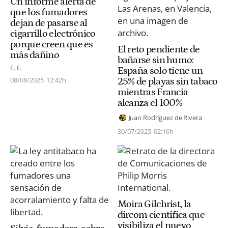
Un informe alerta de
que los fumadores
dejan de pasarse al
cigarrillo electrónico
porque creen que es
El reto pendiente de
más dañino
bañarse sin humo:
E. E.
España solo tiene un
08/08/2025
12:42h
25% de playas sin tabaco
mientras Francia
alcanza el 100%
Juan Rodríguez de Rivera
30/07/2025
02:16h
Moira Gilchrist, la
dircom científica que
visibiliza el nuevo