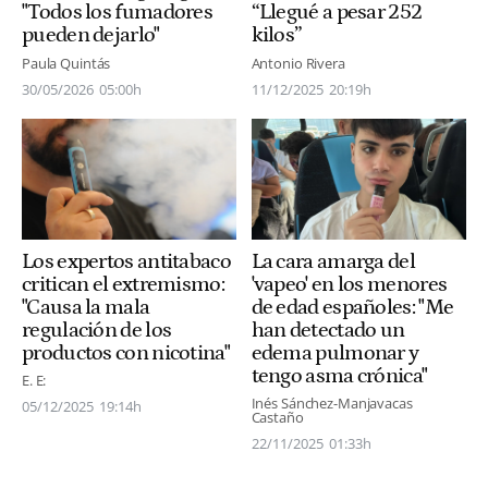
"Todos los fumadores
“Llegué a pesar 252
pueden dejarlo"
kilos”
Paula Quintás
Antonio Rivera
30/05/2026
05:00h
11/12/2025
20:19h
Los expertos antitabaco
La cara amarga del
critican el extremismo:
'vapeo' en los menores
"Causa la mala
de edad españoles: "Me
regulación de los
han detectado un
productos con nicotina"
edema pulmonar y
tengo asma crónica"
E. E:
Inés Sánchez-Manjavacas
05/12/2025
19:14h
Castaño
22/11/2025
01:33h