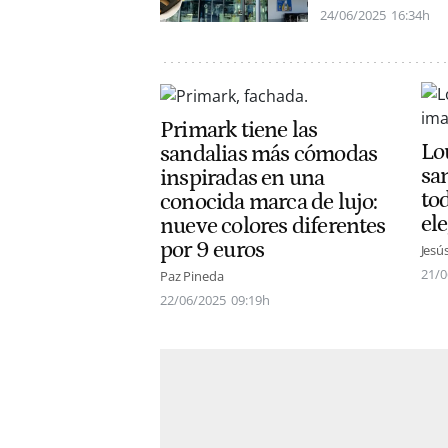
24/06/2025
16:34h
Primark tiene las
Lo
sandalias más cómodas
sa
inspiradas en una
to
conocida marca de lujo:
el
nueve colores diferentes
por 9 euros
Jesú
21/0
Paz Pineda
22/06/2025
09:19h