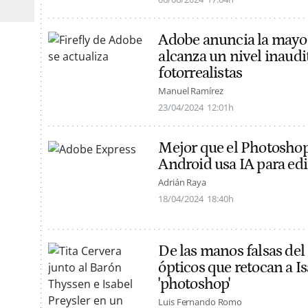
Adobe anuncia la mayor 
alcanza un nivel inaudi
fotorrealistas
Manuel Ramírez
23/04/2024
12:01h
Mejor que el Photoshop
Android usa IA para edi
Adrián Raya
18/04/2024
18:40h
De las manos falsas del
ópticos que retocan a Is
'photoshop'
Luis Fernando Romo