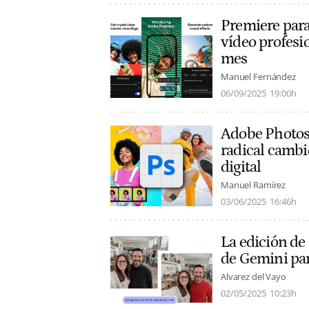
Premiere para 
vídeo profesi
mes
Manuel Fernández
06/09/2025
19:00h
Adobe Photosh
radical cambi
digital
Manuel Ramírez
03/06/2025
16:46h
La edición de 
de Gemini par
Alvarez del Vayo
02/05/2025
10:23h