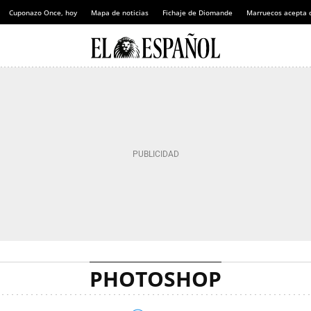
Cuponazo Once, hoy
Mapa de noticias
Fichaje de Diomande
Marruecos acepta 
PHOTOSHOP