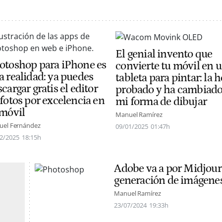
El genial invento que
otoshop para iPhone es
convierte tu móvil en 
a realidad: ya puedes
tableta para pintar: la h
cargar gratis el editor
probado y ha cambiad
 fotos por excelencia en
mi forma de dibujar
 móvil
Manuel Ramírez
el Fernández
09/01/2025
01:47h
2/2025
18:15h
Adobe va a por Midjourn
generación de imágenes
Manuel Ramírez
23/07/2024
19:33h