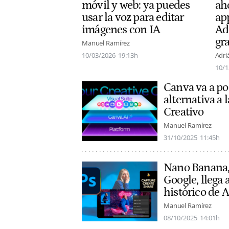
móvil y web: ya puedes
ah
usar la voz para editar
ap
imágenes con IA
Ad
gra
Manuel Ramírez
10/03/2026
19:13h
Adri
10/1
Canva va a po
alternativa a
Creativo
Manuel Ramírez
31/10/2025
11:45h
Nano Banana, 
Google, llega
histórico de 
Manuel Ramírez
08/10/2025
14:01h