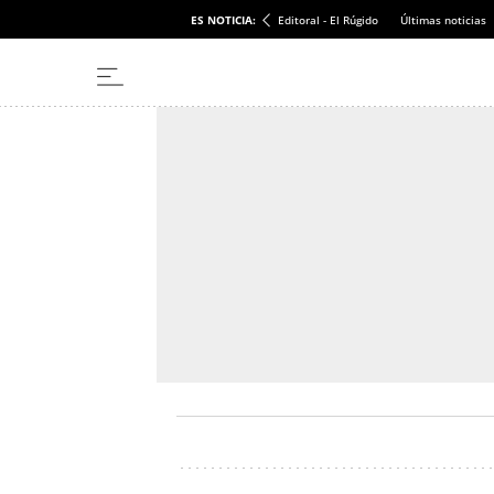
ES NOTICIA:
Editoral - El Rúgido
Últimas noticias