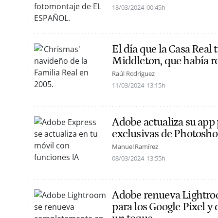
18/03/2024
00:45h
El día que la Casa Real
Middleton, que había re
Raúl Rodríguez
11/03/2024
13:15h
Adobe actualiza su app
exclusivas de Photoshop
Manuel Ramírez
08/03/2024
13:55h
Adobe renueva Lightro
para los Google Pixel y