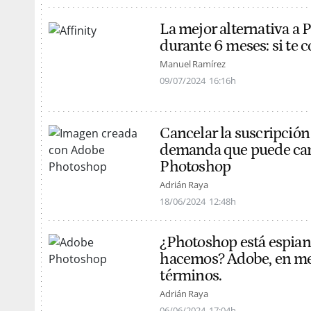
La mejor alternativa a 
durante 6 meses: si te c
Manuel Ramírez
09/07/2024
16:16h
Cancelar la suscripción 
demanda que puede ca
Photoshop
Adrián Raya
18/06/2024
12:48h
¿Photoshop está espian
hacemos? Adobe, en med
términos.
Adrián Raya
06/06/2024
17:04h