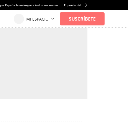
que España le entregue a todos sus menas
El precio del alquiler de vivienda baja por pri