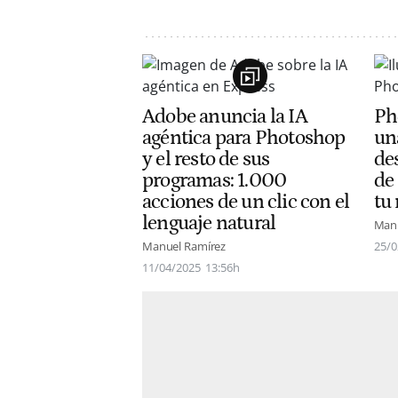
Adobe anuncia la IA
Ph
agéntica para Photoshop
un
y el resto de sus
des
programas: 1.000
de
acciones de un clic con el
tu
lenguaje natural
Manu
Manuel Ramírez
25/0
11/04/2025
13:56h