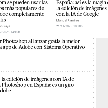
ora se pueden usar las
España: así es la magia
ps más populares de
la edición de imágenes
obe completamente
con la IA de Google
tis
Manuel Ramírez
án Raya
21/11/2025
18:28h
2/2025
14:49h
r Photoshop al lanzar gratis la mejor
 la app de Adobe con Sistema Operativo
la edición de imágenes con IA de
 a Photoshop en España: es un giro
Adobe