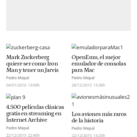
Mark Zuckerberg
OpenEmu, el mejor
quiere ser como Iron
emulador de consolas
Man y tener un Jarvis
para Mac
Pedro Mepal
Pedro Mepal
04/01/2016
13:09h
28/12/2015
13:36h
4.500 películas clásicas
gratis en streaming en
Los aviones más raros
Internet Archive
de la historia
Pedro Mepal
Pedro Mepal
22/12/2015
22:40h
22/12/2015
13:25h