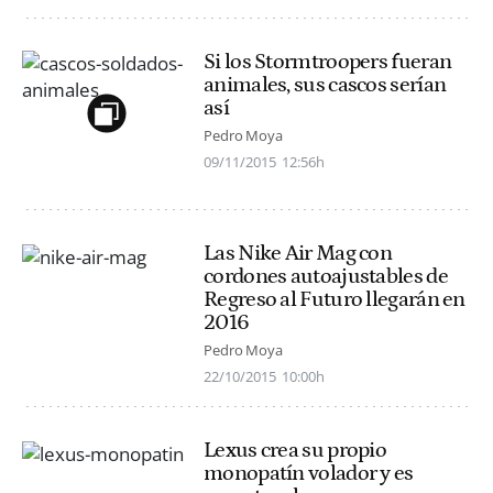
Si los Stormtroopers fueran
animales, sus cascos serían
así
Pedro Moya
09/11/2015
12:56h
Las Nike Air Mag con
cordones autoajustables de
Regreso al Futuro llegarán en
2016
Pedro Moya
22/10/2015
10:00h
Lexus crea su propio
monopatín volador y es