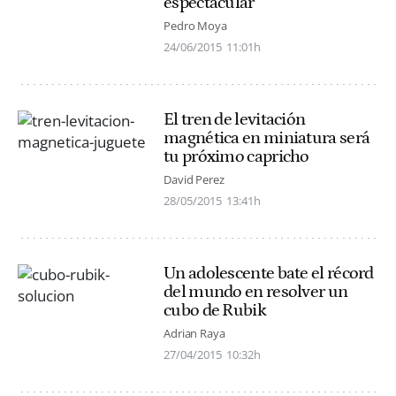
espectacular
Pedro Moya
24/06/2015
11:01h
El tren de levitación
magnética en miniatura será
tu próximo capricho
David Perez
28/05/2015
13:41h
Un adolescente bate el récord
del mundo en resolver un
cubo de Rubik
Adrian Raya
27/04/2015
10:32h