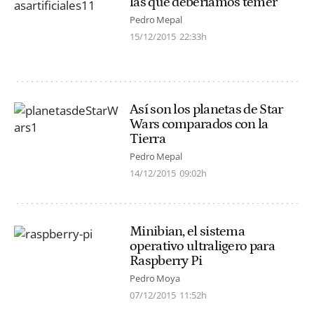
las que deberíamos temer
Pedro Mepal
15/12/2015
22:33h
Así son los planetas de Star
Wars comparados con la
Tierra
Pedro Mepal
14/12/2015
09:02h
Minibian, el sistema
operativo ultraligero para
Raspberry Pi
Pedro Moya
07/12/2015
11:52h