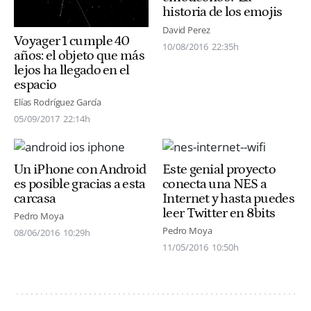
historia de los emojis
David Perez
Voyager 1 cumple 40
10/08/2016
22:35h
años: el objeto que más
lejos ha llegado en el
espacio
Elías Rodríguez García
05/09/2017
22:14h
Un iPhone con Android
Este genial proyecto
es posible gracias a esta
conecta una NES a
carcasa
Internet y hasta puedes
leer Twitter en 8bits
Pedro Moya
Pedro Moya
08/06/2016
10:29h
11/05/2016
10:50h