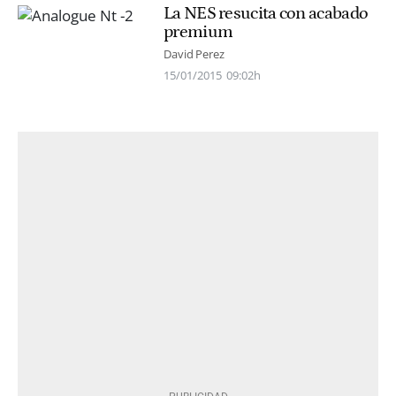
La NES resucita con acabado
premium
David Perez
15/01/2015
09:02h