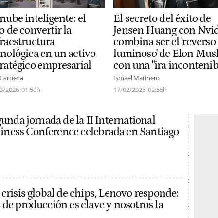
nube inteligente: el
El secreto del éxito de
o de convertir la
Jensen Huang con Nvid
fraestructura
combina ser el 'reverso
cnológica en un activo
luminoso' de Elon Mus
tratégico empresarial
con una "ira incontenib
 Carpena
Ismael Marinero
3/2026
01:50h
17/02/2026
02:55h
gunda jornada de la II International
ness Conference celebrada en Santiago
 crisis global de chips, Lenovo responde:
 de producción es clave y nosotros la