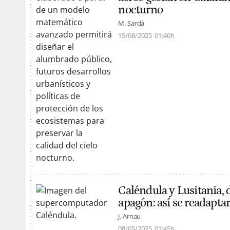
nocturno
M. Sardà
15/08/2025
01:40h
Caléndula y Lusitania,
apagón: así se readapta
J. Arnau
08/05/2025
01:45h