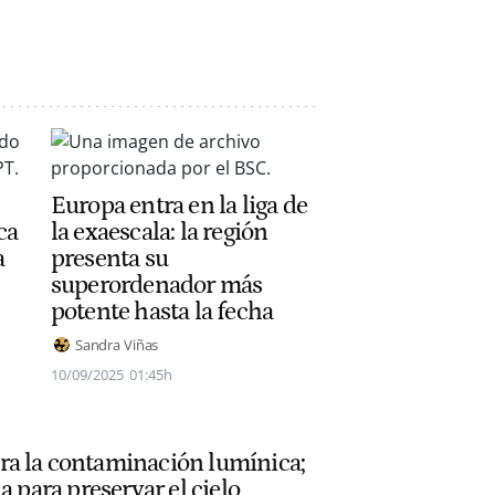
Europa entra en la liga de
ca
la exaescala: la región
a
presenta su
superordenador más
potente hasta la fecha
Sandra Viñas
10/09/2025
01:45h
a la contaminación lumínica;
a para preservar el cielo