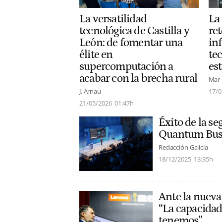
La versatilidad
La 
tecnológica de Castilla y
ret
León: de fomentar una
in
élite en
te
supercomputación a
es
acabar con la brecha rural
Mar
J. Arnau
17/0
21/05/2026
01:47h
Éxito de la se
Quantum Busi
Redacción Galicia
18/12/2025
13:35h
Ante la nueva
“La capacidad
tenemos”