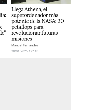
Llega Athena, el
ia:
superordenador más
potente de la NASA: 20
k
petaflops para
le"
revolucionar futuras
misiones
Manuel Fernández
28/01/2026
12:11h