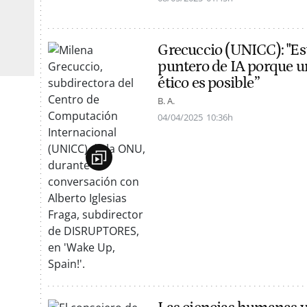
Grecuccio (UNICC): "E
puntero de IA porque u
ético es posible”
B. A.
04/04/2025
10:36h