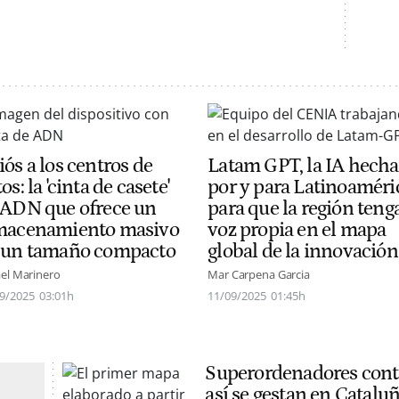
ós a los centros de
Latam GPT, la IA hecha
os: la 'cinta de casete'
por y para Latinoaméri
 ADN que ofrece un
para que la región teng
macenamiento masivo
voz propia en el mapa
 un tamaño compacto
global de la innovación
el Marinero
Mar Carpena Garcia
9/2025
03:01h
11/09/2025
01:45h
Superordenadores contr
así se gestan en Cataluñ