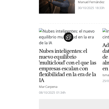
Manuel Fernández
30/10/2025
18:33h
Adi
Nubes inteligentes: el
dat
nuevo equilibrio
de
'multicloud' con el que las
al
empresas escalan con
en
flexibilidad en la era de la
Isma
IA
25/0
Mar Carpena
08/10/2025
01:34h