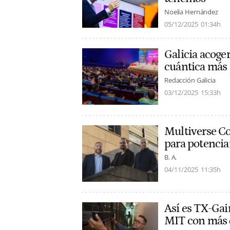
Noelia Hernández
05/12/2025
01:34h
Galicia acoge
cuántica más
Redacción Galicia
03/12/2025
15:33h
Multiverse Co
para potencia
B. A.
04/11/2025
11:35h
Así es TX-Gai
MIT con más 