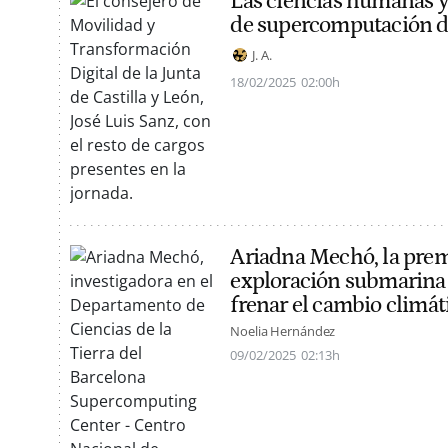
Las ciencias humanas y 
de supercomputación de
J. A.
18/02/2025
02:00h
Ariadna Mechó, la prem
exploración submarina
frenar el cambio climát
Noelia Hernández
09/02/2025
02:13h