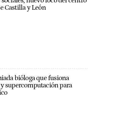
sociales, nuevo foco del centro
 Castilla y León
iada bióloga que fusiona
 y supercomputación para
ico