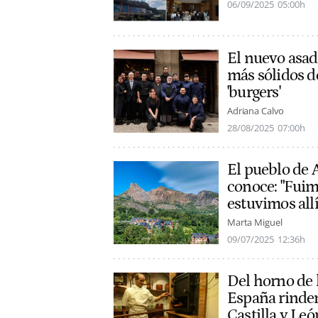
06/09/2025
05:00h
El nuevo asad
más sólidos d
'burgers'
Adriana Calvo
28/08/2025
07:00h
El pueblo de 
conoce: "Fuim
estuvimos allí
Marta Miguel
09/07/2025
12:36h
Del horno de 
España rinden
Castilla y Leó