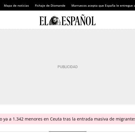
Mapa de noticias
Fichaje de Diomande
Marruecos acepta que España le entregue 
do ya a 1.342 menores en Ceuta tras la entrada masiva de migrante