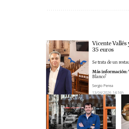
Vicente Vallés
35 euros
Se trata de un rest
Más información:
Blanco"
Sergio Perea
13/04/2026
14:16h