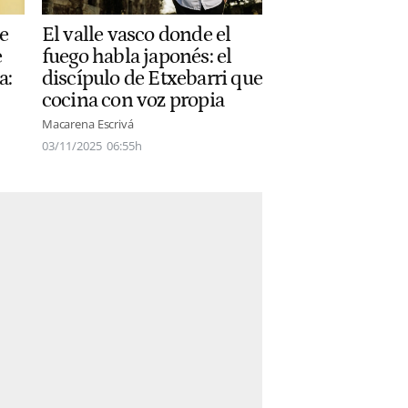
e
El valle vasco donde el
e
fuego habla japonés: el
a:
discípulo de Etxebarri que
cocina con voz propia
Macarena Escrivá
03/11/2025
06:55h