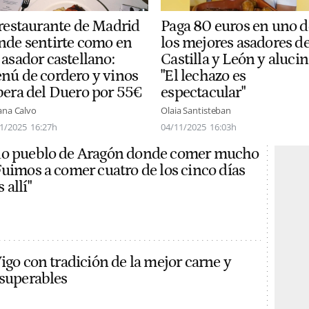
 restaurante de Madrid
Paga 80 euros en uno d
nde sentirte como en
los mejores asadores d
 asador castellano:
Castilla y León y alucin
nú de cordero y vinos
"El lechazo es
bera del Duero por 55€
espectacular"
ana Calvo
Olaia Santisteban
1/2025
16:27h
04/11/2025
16:03h
do pueblo de Aragón donde comer mucho
Fuimos a comer cuatro de los cinco días
allí"
igo con tradición de la mejor carne y
nsuperables