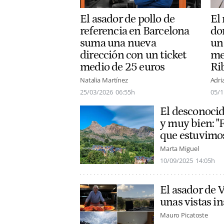
El asador de pollo de
El
referencia en Barcelona
do
suma una nueva
un
dirección con un ticket
me
medio de 25 euros
Ri
Natalia Martínez
Adri
25/03/2026
06:55h
05/1
El desconoci
y muy bien: "
que estuvimos 
Marta Miguel
10/09/2025
14:05h
El asador de V
unas vistas i
Mauro Picatoste