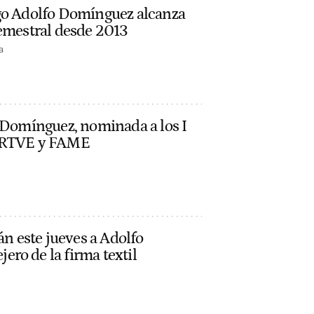
go Adolfo Domínguez alcanza
semestral desde 2013
a
o Domínguez, nominada a los I
e RTVE y FAME
án este jueves a Adolfo
ro de la firma textil