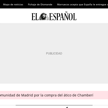
Mapa de noticias
Fichaje de Diomande
Marruecos acepta que España le entregue 
omunidad de Madrid por la compra del ático de Chamberí