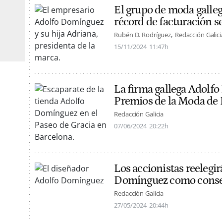
El grupo de moda galle
récord de facturación 
Rubén D. Rodríguez
Redacción Galici
15/11/2024
11:47h
La firma gallega Adolf
Premios de la Moda d
Redacción Galicia
07/06/2024
20:22h
Los accionistas reelegir
Domínguez como conseje
Redacción Galicia
27/05/2024
20:44h