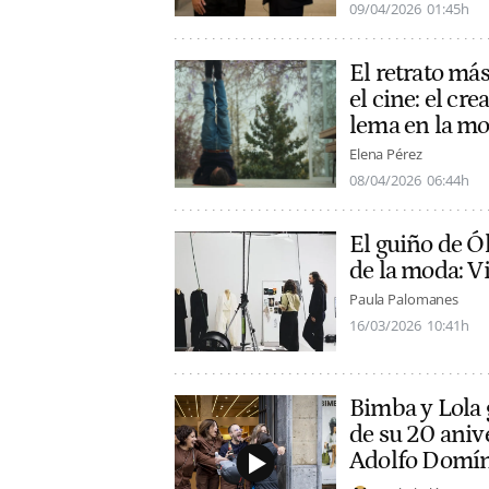
09/04/2026
01:45h
El retrato má
el cine: el cre
lema en la m
Elena Pérez
08/04/2026
06:44h
El guiño de Ól
de la moda: V
Paula Palomanes
16/03/2026
10:41h
Bimba y Lola g
de su 20 anive
Adolfo Domí