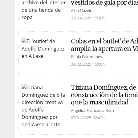
vestidos de gala por días
Alba Naveira
23/03/2025
15:30h
Colas en el 'outlet' de
amplía la apertura en Vi
Paula Palomanes
24/02/2025
15:00h
Tiziana Domínguez, de di
construcción de la fem
que la masculinidad"
Angelica Francesca Rimini
07/01/2025
02:42h