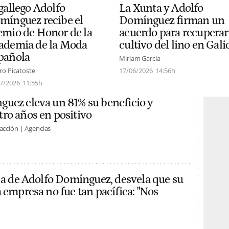
La Xunta y Adolfo
gallego Adolfo
Domínguez firman un
mínguez recibe el
acuerdo para recuperar
emio de Honor de la
cultivo del lino en Gali
ademia de la Moda
pañola
Miriam García
17/06/2026
14:56h
o Picatoste
7/2026
11:55h
uez eleva un 81% su beneficio y
ro años en positivo
acción | Agencias
ija de Adolfo Domínguez, desvela que su
 empresa no fue tan pacífica: "Nos