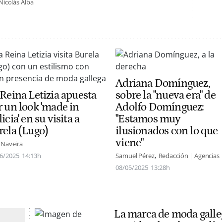
Nicolás Alba
Adriana Domínguez,
 Reina Letizia apuesta
sobre la "nueva era" de
r un look 'made in
Adolfo Domínguez:
icia' en su visita a
"Estamos muy
rela (Lugo)
ilusionados con lo que
viene"
 Naveira
6/2025
14:13h
Samuel Pérez
Redacción | Agencias
08/05/2025
13:28h
La marca de moda galle