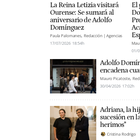
La Reina Letizia visitará
El 
Ourense: Se sumará al
Do
aniversario de Adolfo
Pr
Domínguez
Ac
Es
Paula Palomanes
Redacción | Agencias
17/07/2026
18:54h
Maur
01/0
Adolfo Domíng
encadena cuat
Mauro Picatoste
Red
30/04/2026
17:02h
Adriana, la h
sucesión en la
herimos"
Cristina Rodrigo