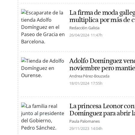
La firma de moda gall
multiplica por más de c
Redacción Galicia
26/04/2024
11:47h
Adolfo Domínguez vend
noviembre pero mantien
Andrea Pérez-Bouzada
18/01/2024
17:55h
La princesa Leonor conf
Domínguez para abrir l
Paula Palomanes
29/11/2023
14:04h