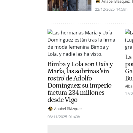
Anabel Blázquez
22/12/2025
14:59h
La
Bimba y Lola son Uxía y
po
María, las sobrinas 'sin
Gal
rostro' de Adolfo
Bu
Domínguez: su imperio
Alba
factura 234 millones
17/0
desde Vigo
Anabel Blázquez
08/11/2025
01:40h